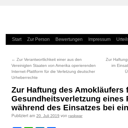
Zum
Start
Zur Person
Bewertungen
Impressum
Urteil
Inhalt
←
Zur Verantwortlichkeit einer aus den
Zur Haftung
springen
Vereinigten Staaten von Amerika operierenden
im Einsa
Internet-Plattform für die Verletzung deutscher
Ü
Urheberrechte
Zur Haftung des Amokläufers 
Gesundheitsverletzung eines 
während des Einsatzes bei e
Publiziert am
von
20. Juli 2019
raskwar