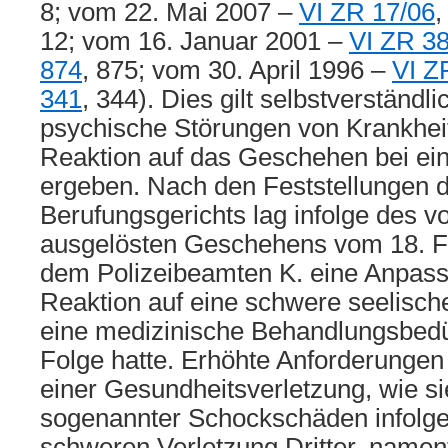
8; vom 22. Mai 2007 –
VI ZR 17/06
12; vom 16. Januar 2001 –
VI ZR 3
874
, 875; vom 30. April 1996 –
VI Z
341
, 344). Dies gilt selbstverständli
psychische Störungen von Krankheits
Reaktion auf das Geschehen bei e
ergeben. Nach den Feststellungen 
Berufungsgerichts lag infolge des 
ausgelösten Geschehens vom 18. F
dem Polizeibeamten K. eine Anpass
Reaktion auf eine schwere seelische
eine medizinische Behandlungsbedür
Folge hatte. Erhöhte Anforderungen
einer Gesundheitsverletzung, wie si
sogenannter Schockschäden infolge
schweren Verletzung Dritter, namen