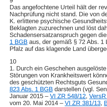
9
Das angefochtene Urteil hält der rev
Nachprüfung nicht stand. Die von 
K. erlittene psychische Gesundheits
Beklagten zuzurechnen und löst dah
Schadensersatzanspruch gegen di
1 BGB
aus, der gemäß § 72 Abs. 1
Pfalz auf das klagende Land überge
10
1. Durch ein Geschehen ausgelöste
Störungen von Krankheitswert könn
des geschützten Rechtsguts Gesun
823 Abs. 1 BGB
darstellen (vgl. Sen
Januar 2015 –
VI ZR 548/12
,
VersR
vom 20. Mai 2014 –
VI ZR 381/13
,