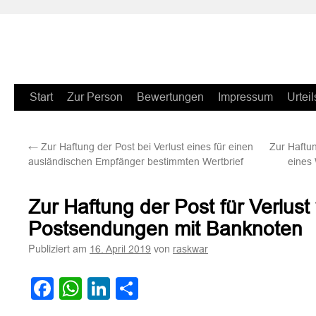
Zum
Start
Zur Person
Bewertungen
Impressum
Urteil
Inhalt
←
Zur Haftung der Post bei Verlust eines für einen
Zur Haftu
springen
ausländischen Empfänger bestimmten Wertbrief
eines 
Zur Haftung der Post für Verlust
Postsendungen mit Banknoten
Publiziert am
von
16. April 2019
raskwar
Facebook
WhatsApp
LinkedIn
Teilen