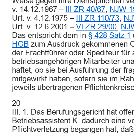
Weise gegen ihre Dienstpflichten v
v. 14.12.1967 –
III ZR 40/67
,
NJW 19
Urt. v. 4.12.1975 –
III ZR 110/73
,
NJ
Urt. v. 12.6.2001 –
VI ZR 29/00
,
NJW
Das entspricht dem in
§ 428 Satz 1
HGB
zum Ausdruck gekommenen G
der Frachtführer oder Spediteur für 
betriebsangehörigen Mitarbeiter un
haftet, ob sie bei Ausführung der fr
mitgewirkt haben, sofern sie im Ra
jeweils übertragenen Pflichtenkreise
20
III. 1. Das Berufungsgericht hat off
Betriebsassistent K. dadurch eine v
Pflichtverletzung begangen hat, da