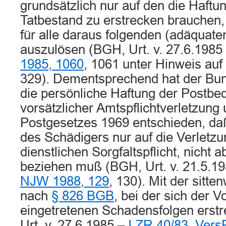
grundsätzlich nur auf den die Haft
Tatbestand zu erstrecken brauchen, 
für alle daraus folgenden (adäquat
auszulösen (BGH, Urt. v. 27.6.1985
1985, 1060
, 1061 unter Hinweis auf
329). Dementsprechend hat der Bun
die persönliche Haftung der Postbe
vorsätzlicher Amtspflichtverletzung
Postgesetzes 1969 entschieden, daß
des Schädigers nur auf die Verletzu
dienstlichen Sorgfaltspflicht, nicht
beziehen muß (BGH, Urt. v. 21.5.1
NJW 1988, 129
, 130). Mit der sitt
nach
§ 826 BGB
, bei der sich der V
eingetretenen Schadensfolgen ers
Urt. v. 27.6.1985 –
I ZR 40/83
,
Vers