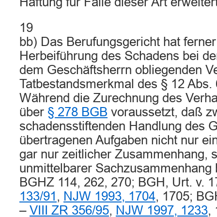
Haftung für Fälle dieser Art erweitert
19
bb) Das Berufungsgericht hat ferner
Herbeiführung des Schadens bei der
dem Geschäftsherrn obliegenden Ver
Tatbestandsmerkmal des § 12 Abs. 6
Während die Zurechnung des Verhal
über
§ 278 BGB
voraussetzt, daß z
schadensstiftenden Handlung des G
übertragenen Aufgaben nicht nur ei
gar nur zeitlicher Zusammenhang, s
unmittelbarer Sachzusammenhang be
BGHZ 114, 262, 270; BGH, Urt. v. 
133/91
,
NJW 1993, 1704
, 1705; BGH
–
VIII ZR 356/95
,
NJW 1997, 1233
,