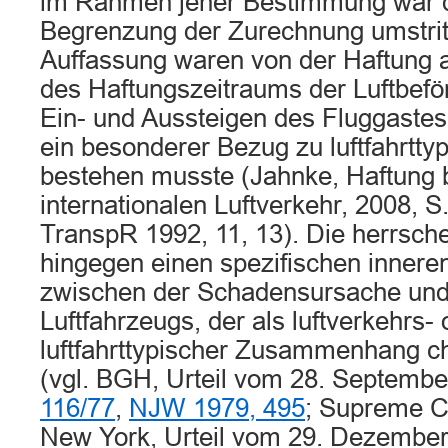
im Rahmen jener Bestimmung war d
Begrenzung der Zurechnung umstrit
Auffassung waren von der Haftung a
des Haftungszeitraums der Luftbef
Ein- und Aussteigen des Fluggastes
ein besonderer Bezug zu luftfahrtty
bestehen musste (Jahnke, Haftung b
internationalen Luftverkehr, 2008, 
TranspR 1992, 11, 13). Die herrsche
hingegen einen spezifischen inne
zwischen der Schadensursache und
Luftfahrzeugs, der als luftverkehrs- 
luftfahrttypischer Zusammenhang ch
(vgl. BGH, Urteil vom 28. Septemb
116/77
,
NJW 1979, 495
; Supreme C
New York, Urteil vom 29. Dezember