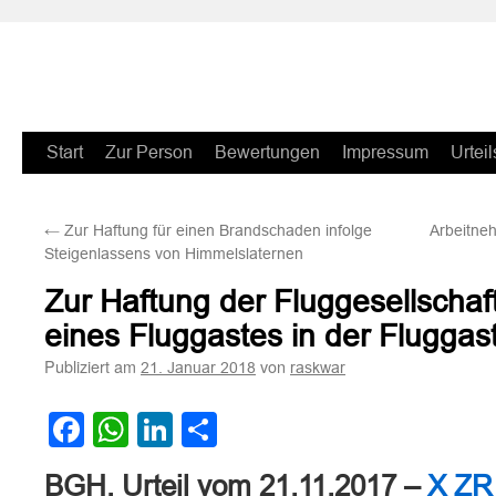
Zum
Start
Zur Person
Bewertungen
Impressum
Urteil
Inhalt
←
Zur Haftung für einen Brandschaden infolge
Arbeitneh
springen
Steigenlassens von Himmelslaternen
Zur Haftung der Fluggesellscha
eines Fluggastes in der Fluggas
Publiziert am
von
21. Januar 2018
raskwar
Facebook
WhatsApp
LinkedIn
Teilen
BGH, Urteil vom 21.11.2017 –
X ZR