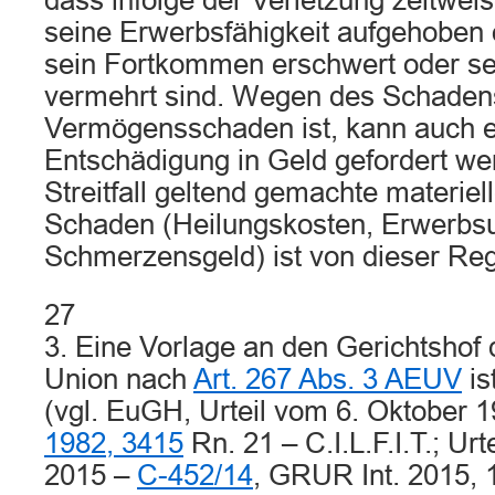
dass infolge der Verletzung zeitwei
seine Erwerbsfähigkeit aufgehoben 
sein Fortkommen erschwert oder se
vermehrt sind. Wegen des Schadens
Vermögensschaden ist, kann auch ei
Entschädigung in Geld gefordert we
Streitfall geltend gemachte materiel
Schaden (Heilungskosten, Erwerbsu
Schmerzensgeld) ist von dieser Re
27
3. Eine Vorlage an den Gerichtshof
Union nach
Art. 267 Abs. 3 AEUV
is
(vgl. EuGH, Urteil vom 6. Oktober 
1982, 3415
Rn. 21 – C.I.L.F.I.T.; Ur
2015 –
C-452/14
, GRUR Int. 2015, 