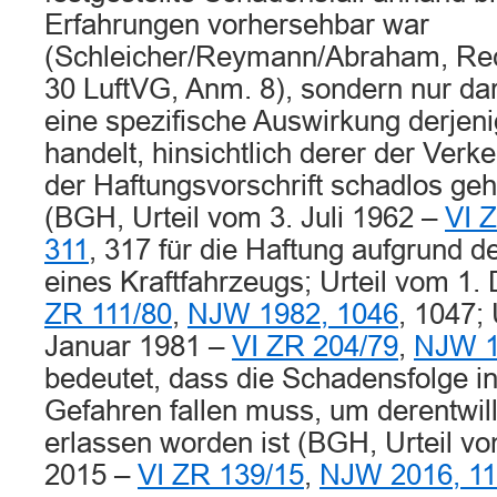
Erfahrungen vorhersehbar war
(Schleicher/Reymann/Abraham, Recht
30 LuftVG, Anm. 8), sondern nur da
eine spezifische Auswirkung derjen
handelt, hinsichtlich derer der Ver
der Haftungsvorschrift schadlos geh
(BGH, Urteil vom 3. Juli 1962 –
VI 
311
, 317 für die Haftung aufgrund d
eines Kraftfahrzeugs; Urteil vom 1
ZR 111/80
,
NJW 1982, 1046
, 1047; 
Januar 1981 –
VI ZR 204/79
,
NJW 1
bedeutet, dass die Schadensfolge i
Gefahren fallen muss, um derentwil
erlassen worden ist (BGH, Urteil 
2015 –
VI ZR 139/15
,
NJW 2016, 1