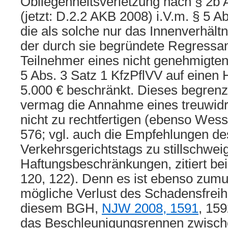
Obliegenheitsverletzung nach § 2b 
(jetzt: D.2.2 AKB 2008) i.V.m. § 5 Ab
die als solche nur das Innenverhältni
der durch sie begründete Regressa
Teilnehmer eines nicht genehmigt
5 Abs. 3 Satz 1 KfzPflVV auf einen
5.000 € beschränkt. Dieses begrenz
vermag die Annahme eines treuwidr
nicht zu rechtfertigen (ebenso Wess
576; vgl. auch die Empfehlungen d
Verkehrsgerichtstags zu stillschwe
Haftungsbeschränkungen, zitiert be
120, 122). Denn es ist ebenso zumu
mögliche Verlust des Schadensfreihe
diesem BGH,
NJW 2008, 1591
, 159
das Beschleunigungsrennen zwisch