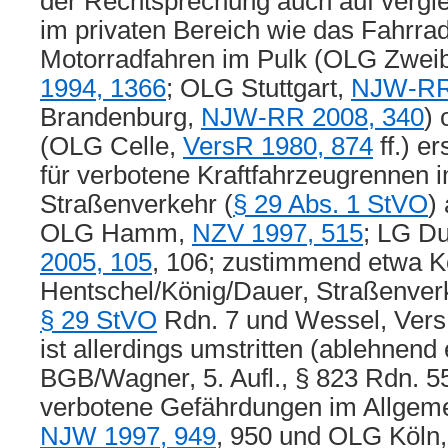
der Rechtsprechung auch auf vergle
im privaten Bereich wie das Fahrra
Motorradfahren im Pulk (OLG Zwei
1994, 1366
; OLG Stuttgart,
NJW-RR
Brandenburg,
NJW-RR 2008, 340
)
(OLG Celle,
VersR 1980, 874
ff.) e
für verbotene Kraftfahrzeugrennen i
Straßenverkehr (
§ 29 Abs. 1 StVO
)
OLG Hamm,
NZV 1997, 515
; LG D
2005, 105
, 106; zustimmend etwa K
Hentschel/König/Dauer, Straßenverke
§ 29 StVO
Rdn. 7 und Wessel, VersR
ist allerdings umstritten (ablehn
BGB/Wagner, 5. Aufl., § 823 Rdn. 55
verbotene Gefährdungen im Allge
NJW 1997, 949
, 950 und OLG Köln