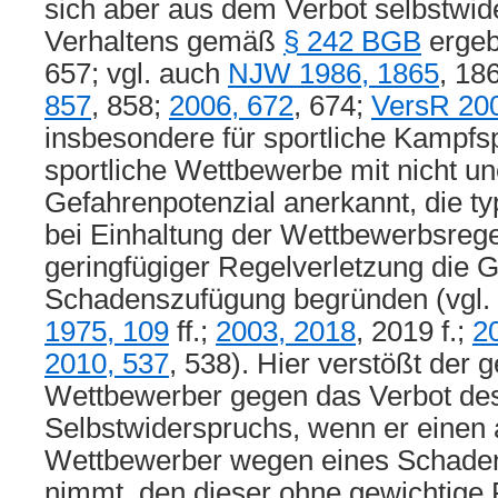
sich aber aus dem Verbot selbstwid
Verhaltens gemäß
§ 242 BGB
ergeb
657; vgl. auch
NJW 1986, 1865
, 18
857
, 858;
2006, 672
, 674;
VersR 200
insbesondere für sportliche Kampfs
sportliche Wettbewerbe mit nicht u
Gefahrenpotenzial anerkannt, die t
bei Einhaltung der Wettbewerbsrege
geringfügiger Regelverletzung die G
Schadenszufügung begründen (vgl.
1975, 109
ff.;
2003, 2018
, 2019 f.;
2
2010, 537
, 538). Hier verstößt der 
Wettbewerber gegen das Verbot des
Selbstwiderspruchs, wenn er einen
Wettbewerber wegen eines Schaden
nimmt, den dieser ohne gewichtige 