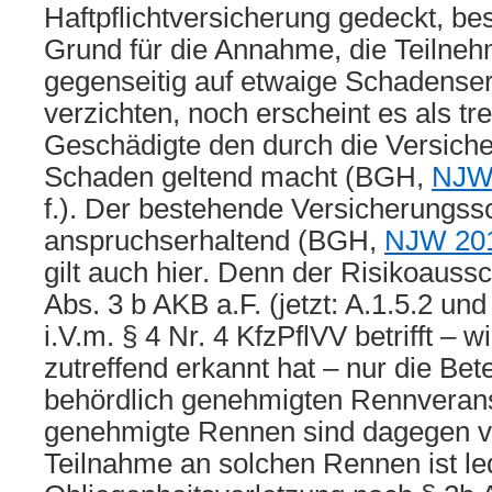
Haftpflichtversicherung gedeckt, be
Grund für die Annahme, die Teilneh
gegenseitig auf etwaige Schadense
verzichten, noch erscheint es als tr
Geschädigte den durch die Versich
Schaden geltend macht (BGH,
NJW 
f.). Der bestehende Versicherungssc
anspruchserhaltend (BGH,
NJW 201
gilt auch hier. Denn der Risikoauss
Abs. 3 b AKB a.F. (jetzt: A.1.5.2 un
i.V.m. § 4 Nr. 4 KfzPflVV betrifft – 
zutreffend erkannt hat – nur die Bet
behördlich genehmigten Rennverans
genehmigte Rennen sind dagegen ve
Teilnahme an solchen Rennen ist led