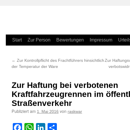
Zum
Start
Zur Person
Bewertungen
Impressum
Urteil
Inhalt
←
Zur Kontrollpflicht des Frachtführers hinsichtlich
Zur Haftungsv
springen
der Temperatur der Ware
verbotswidr
Zur Haftung bei verbotenen
Kraftfahrzeugrennen im öffent
Straßenverkehr
Publiziert am
von
1. Mai 2016
raskwar
Facebook
WhatsApp
LinkedIn
Teilen