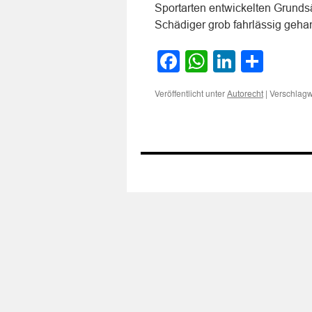
Sportarten entwickelten Grundsä
Schädiger grob fahrlässig gehan
Facebook
WhatsApp
LinkedI
Teile
Veröffentlicht unter
|
Verschlagw
Autorecht