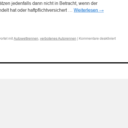
tzen jedenfalls dann nicht in Betracht, wenn der
delt hat oder haftpflichtversichert …
Weiterlesen
→
n
n
für
ortet mit
,
|
Kommentare deaktiviert
Autowettrennen
verbotenes Autorennen
Zur
Haftung
bei
verbote
Kraftfa
im
öffentli
Straßen