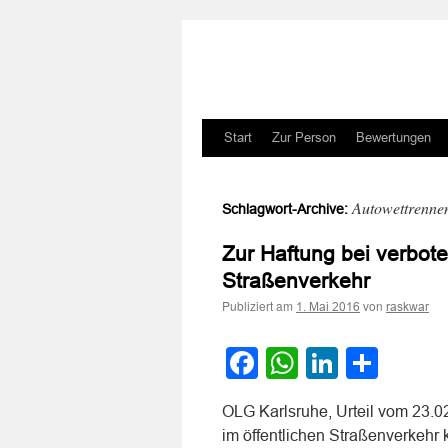
Zum
Start
Zur Person
Bewertungen
Inhalt
Autowettrenne
Schlagwort-Archive:
springen
Zur Haftung bei verbot
Straßenverkehr
Publiziert am
von
1. Mai 2016
raskwar
Facebook
WhatsApp
LinkedI
Teile
OLG Karlsruhe, Urteil vom 23.0
im öffentlichen Straßenverkehr