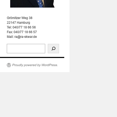
Grömitzer Weg 38
22147 Hamburg
Tel: 040/77 18 66 56
Fax: 040/77 18 66 57
Mail: ra@ra-skwar.de
nen
hrzeugrennen
Proudly powered by WordPress.
chen
verkehr