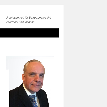
Rechtsanwalt für Betreuungsrecht,
Zivilrecht und Inkasso