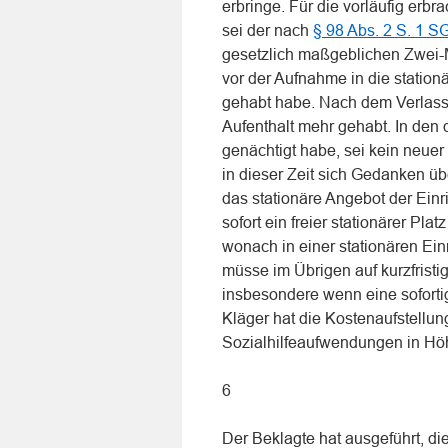
erbringe. Für die vorläufig erbr
sei der nach
§ 98 Abs. 2 S. 1 S
gesetzlich maßgeblichen Zwei-M
vor der Aufnahme in die stationä
gehabt habe. Nach dem Verlass
Aufenthalt mehr gehabt. In den 
genächtigt habe, sei kein neue
in dieser Zeit sich Gedanken übe
das stationäre Angebot der Ein
sofort ein freier stationärer Pl
wonach in einer stationären Ein
müsse im Übrigen auf kurzfrist
insbesondere wenn eine soforti
Kläger hat die Kostenaufstellu
Sozialhilfeaufwendungen in Höh
6
Der Beklagte hat ausgeführt, d