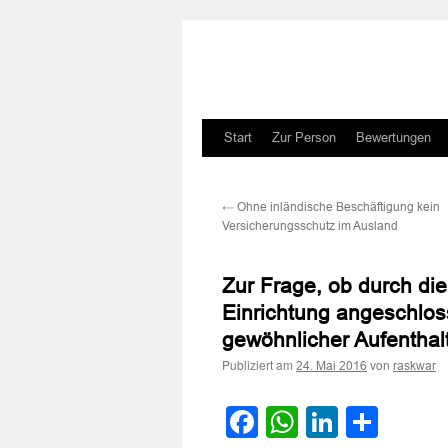
Zum
Start
Zur Person
Bewertungen
Inhalt
←
Ohne inländische Beschäftigung kein
springen
Versicherungsschutz im Ausland
Zur Frage, ob durch die
Einrichtung angeschlos
gewöhnlicher Aufenthal
Publiziert am
von
24. Mai 2016
raskwar
Facebook
WhatsApp
LinkedI
Teile