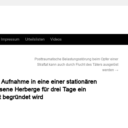
Impressum
Urteilslisten
Videos
Posttraumatische Belastungsstörung beim Opfer einer
Straftat kann auch durch Flucht des Täters ausgelöst
werden
→
 Aufnahme in eine einer stationären
sene Herberge für drei Tage ein
t begründet wird
n
n