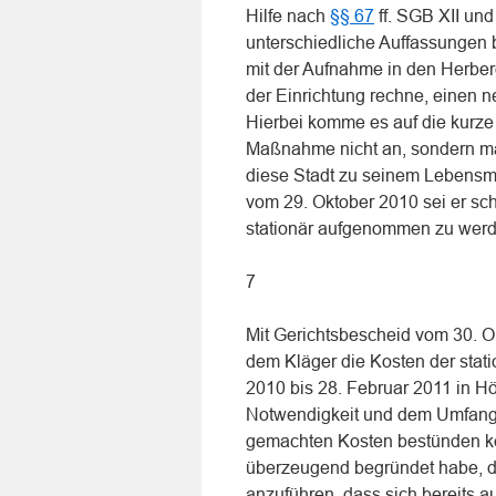
Hilfe nach
§§ 67
ff. SGB XII und
unterschiedliche Auffassungen b
mit der Aufnahme in den Herber
der Einrichtung rechne, einen 
Hierbei komme es auf die kurze A
Maßnahme nicht an, sondern maß
diese Stadt zu seinem Lebensm
vom 29. Oktober 2010 sei er sc
stationär aufgenommen zu werd
7
Mit Gerichtsbescheid vom 30. Ok
dem Kläger die Kosten der stat
2010 bis 28. Februar 2011 in H
Notwendigkeit und dem Umfang d
gemachten Kosten bestünden kei
überzeugend begründet habe, de
anzuführen, dass sich bereits 