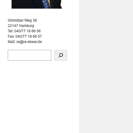
Grömitzer Weg 38
22147 Hamburg
Tel: 040/77 18 66 56
Fax: 040/77 18 66 57
Mail: ra@ra-skwar.de