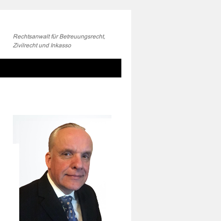
Rechtsanwalt für Betreuungsrecht,
Zivilrecht und Inkasso