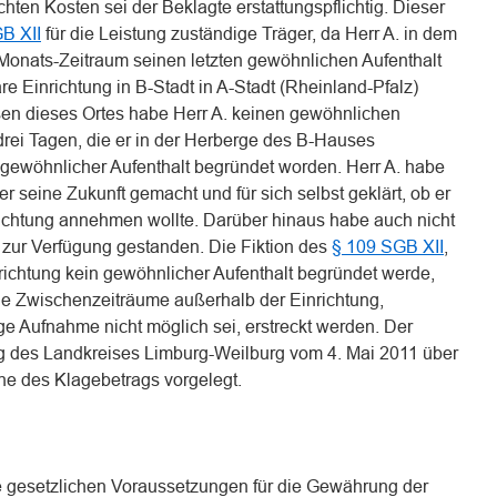
achten Kosten sei der Beklagte erstattungspflichtig. Dieser
GB XII
für die Leistung zuständige Träger, da Herr A. in dem
onats-Zeitraum seinen letzten gewöhnlichen Aufenthalt
re Einrichtung in B-Stadt in A-Stadt (Rheinland-Pfalz)
en dieses Ortes habe Herr A. keinen gewöhnlichen
drei Tagen, die er in der Herberge des B-Hauses
r gewöhnlicher Aufenthalt begründet worden. Herr A. habe
r seine Zukunft gemacht und für sich selbst geklärt, ob er
richtung annehmen wollte. Darüber hinaus habe auch nicht
atz zur Verfügung gestanden. Die Fiktion des
§ 109 SGB XII
,
richtung kein gewöhnlicher Aufenthalt begründet werde,
ige Zwischenzeiträume außerhalb der Einrichtung,
ge Aufnahme nicht möglich sei, erstreckt werden. Der
ng des Landkreises Limburg-Weilburg vom 4. Mai 2011 über
e des Klagebetrags vorgelegt.
ie gesetzlichen Voraussetzungen für die Gewährung der