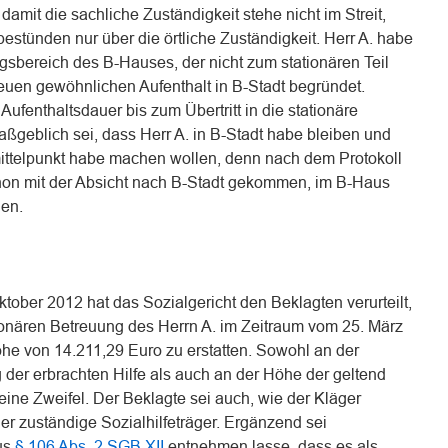
 damit die sachliche Zuständigkeit stehe nicht im Streit,
estünden nur über die örtliche Zuständigkeit. Herr A. habe
gsbereich des B-Hauses, der nicht zum stationären Teil
neuen gewöhnlichen Aufenthalt in B-Stadt begründet.
ufenthaltsdauer bis zum Übertritt in die stationäre
geblich sei, dass Herr A. in B-Stadt habe bleiben und
ittelpunkt habe machen wollen, denn nach dem Protokoll
hon mit der Absicht nach B-Stadt gekommen, im B-Haus
en.
tober 2012 hat das Sozialgericht den Beklagten verurteilt,
ionären Betreuung des Herrn A. im Zeitraum vom 25. März
öhe von 14.211,29 Euro zu erstatten. Sowohl an der
er erbrachten Hilfe als auch an der Höhe der geltend
ne Zweifel. Der Beklagte sei auch, wie der Kläger
r zuständige Sozialhilfeträger. Ergänzend sei
aus
§ 106 Abs. 2 SGB XII
entnehmen lasse, dass es als