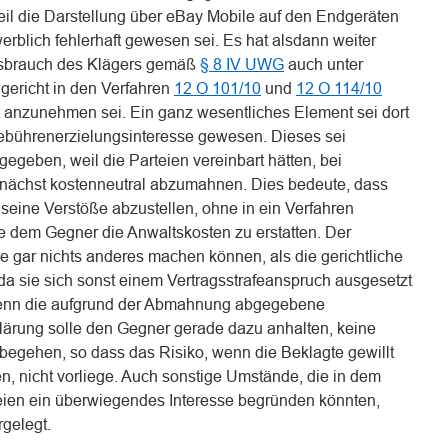
il die Darstellung über eBay Mobile auf den Endgeräten
rblich fehlerhaft gewesen sei. Es hat alsdann weiter
ssbrauch des Klägers gemäß
§ 8 IV UWG
auch unter
gericht in den Verfahren
12 O 101/10
und
12 O 114/10
ht anzunehmen sei. Ein ganz wesentliches Element sei dort
ebührenerzielungsinteresse gewesen. Dieses sei
gegeben, weil die Parteien vereinbart hätten, bei
zunächst kostenneutral abzumahnen. Dies bedeute, dass
seine Verstöße abzustellen, ohne in ein Verfahren
dem Gegner die Anwaltskosten zu erstatten. Der
e gar nichts anderes machen können, als die gerichtliche
 sie sich sonst einem Vertragsstrafeanspruch ausgesetzt
 Denn die aufgrund der Abmahnung abgegebene
lärung solle den Gegner gerade dazu anhalten, keine
 begehen, so dass das Risiko, wenn die Beklagte gewillt
ten, nicht vorliege. Auch sonstige Umstände, die in dem
eien ein überwiegendes Interesse begründen könnten,
rgelegt.