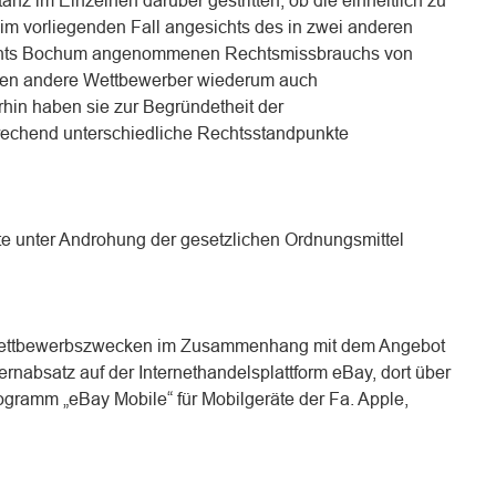
tanz im Einzelnen darüber gestritten, ob die einheitlich zu
im vorliegenden Fall angesichts des in zwei anderen
chts Bochum angenommenen Rechtsmissbrauchs von
en andere Wettbewerber wiederum auch
rhin haben sie zur Begründetheit der
echend unterschiedliche Rechtsstandpunkte
te unter Androhung der gesetzlichen Ordnungsmittel
 Wettbewerbszwecken im Zusammenhang mit dem Angebot
nabsatz auf der Internethandelsplattform eBay, dort über
ogramm „eBay Mobile“ für Mobilgeräte der Fa. Apple,