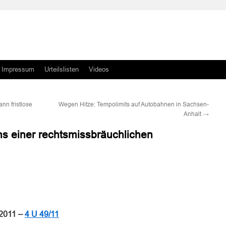
Impressum
Urteilslisten
Videos
nn fristlose
Wegen Hitze: Tempolimits auf Autobahnen in Sachsen-
Anhalt
→
ns einer rechtsmissbräuchlichen
n
n
 2011 –
4 U 49/11