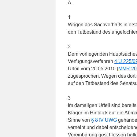
A.
1
Wegen des Sachverhalts in ers
den Tatbestand des angefocht
2
Dem vorliegenden Hauptsacheve
Verfügungsverfahren
4 U 225/0
Urteil vom 20.05.2010 (
MMR 201
zugesprochen. Wegen des dort
auf den Tatbestand des Senatsurt
3
Im damaligen Urteil sind berei
Kläger im Hinblick auf die Abm
Sinne von
§ 8 IV UWG
gehandel
verneint und dabei entscheidend
Vereinbarung geschlossen hatten