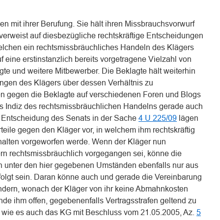
en mit ihrer Berufung. Sie hält ihren Missbrauchsvorwurf
verweist auf diesbezügliche rechtskräftige Entscheidungen
elchen ein rechtsmissbräuchliches Handeln des Klägers
uf eine erstinstanzlich bereits vorgetragene Vielzahl von
 und weitere Mitbewerber. Die Beklagte hält weiterhin
ngen des Klägers über dessen Verhältnis zu
 gegen die Beklagte auf verschiedenen Foren und Blogs
des Indiz des rechtsmissbräuchlichen Handelns gerade auch
r Entscheidung des Senats in der Sache
4 U 225/09
lägen
rteile gegen den Kläger vor, in welchem ihm rechtskräftig
halten vorgeworfen werde. Wenn der Kläger nun
n rechtsmissbräuchlich vorgegangen sei, könne die
 unter den hier gegebenen Umständen ebenfalls nur aus
olgt sein. Daran könne auch und gerade die Vereinbarung
ndern, wonach der Kläger von ihr keine Abmahnkosten
nde ihm offen, gegebenenfalls Vertragsstrafen geltend zu
 wie es auch das KG mit Beschluss vom 21.05.2005, Az.
5