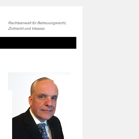
Rechtsanwalt für Betreuungsrecht,
Zivilrecht und Inkasso