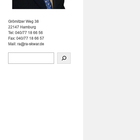
Grömitzer Weg 38
22147 Hamburg
Tel: 040/77 18 66 56
Fax: 040/77 18 66 57
Mail: ra@ra-skwar.de