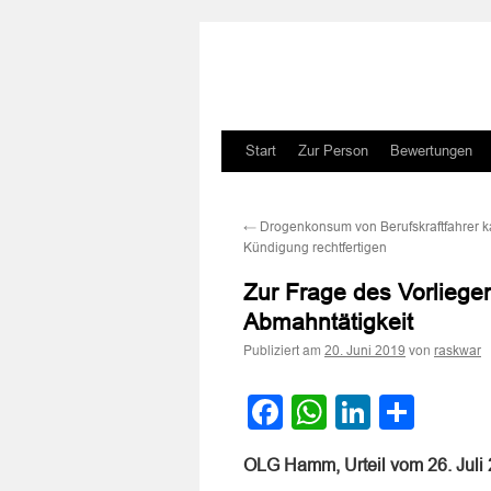
Zum
Start
Zur Person
Bewertungen
Inhalt
←
Drogenkonsum von Berufskraftfahrer ka
springen
Kündigung rechtfertigen
Zur Frage des Vorliege
Abmahntätigkeit
Publiziert am
von
20. Juni 2019
raskwar
Facebook
WhatsApp
LinkedI
Teile
OLG Hamm, Urteil vom 26. Juli