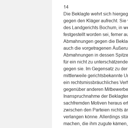
14
Die Beklagte wehrt sich hiergeg
gegen den Kläger aufrecht. Sie 
des Landgerichts Bochum, in w
festgestellt worden sei, ferner a
Abmahnungen gegen die Beklagte
auch die vorgetragenen Äußeru
Abmahnungen in dessen Spitzen
für ein nicht zu unterschätzen
gegen sie. Im Gegensatz zu de
mittlerweile gerichtsbekannte U
ein rechtsmissbräuchliches Ver
gegenüber anderen Mitbewerber
Inanspruchnahme der Beklagten
sachfremden Motiven heraus erf
zwischen den Parteien nichts ä
verlangen könne. Allerdings stü
machen, die ihm zugute kämen,