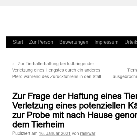
Zum
Start
Zur Person
Bewertungen
Impressum
Urteil
Inhalt
←
Zur Tierhalterhaftung bei todbringender
springen
Verletzung eines Hengstes durch ein anderes
Tierh
Pferd während des Zurückführens in den Stall
ausgebroche
Zur Frage der Haftung eines Tie
Verletzung eines potenziellen K
zur Probe mit nach Hause geno
dem Tierheim
Publiziert am
von
16. Januar 2021
raskwar