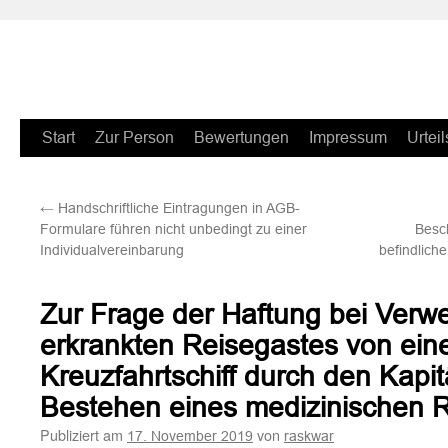
Zum
Start
Zur Person
Bewertungen
Impressum
Urteil
Inhalt
←
Handschriftliche Eintragungen in AGB-
springen
Formulare führen nicht unbedingt zu einer
Besc
Individualvereinbarung
befindlich
Zur Frage der Haftung bei Verwe
erkrankten Reisegastes von ei
Kreuzfahrtschiff durch den Kap
Bestehen eines medizinischen R
Publiziert am
von
17. November 2019
raskwar