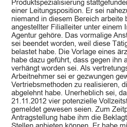
Produktspezialisierung stattgefunde
einer Leitungsposition. Er sei nahez
niemand in diesem Bereich arbeite b
angestellter Filialleiter unter eine
Agentur gehöre. Das vormalige Anst
sei beendet worden, weil diese Täti
belastet habe. Die Vorlage eines ärz
habe dazu geführt, dass gegen ihn 
verhängt worden sei. Als vertretun
Arbeitnehmer sei er gezwungen ge
Vertriebsmethoden zu realisieren, di
abgelehnt habe. Unerheblich sei, d
21.11.2012 vier potenzielle Vollzeitste
gemeldet gewesen seien. Zum Zeitp
Antragstellung habe ihm die Beklag
Stellen anbieten können. Er habe m