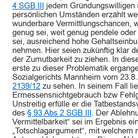
4 SGB III
jedem Gründungswilligen 
persönlichen Umständen erzählt we
wunderbare Vermittlungschancen, we
genug sei, weit genug pendele oder
sei, ausreichend hohe Gehaltseinbu
nehmen. Hier seien zukünftig klar d
der Zumutbarkeit zu ziehen. In dies
erste zu dieser Problematik ergange
Sozialgerichts Mannheim vom 23.8
2139/12
zu sehen. In seinem Fall li
Ermessensnichtgebrauch bzw Fehlg
Unstreitig erfülle er die Tatbestan
des
§ 93 Abs 2 SGB III
. Der Ablehn
Vermittelbarkeit“ sei im Ergebnis ei
„Totschlagargument“, mit welchem 