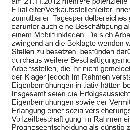
am 21.11.2012 mehrere potenzielle V
Filialleiter/Verkaufsstellenleiter inn
zumutbaren Tagespendelbereiches
darunter auch eine Beschäftigung als 
einem Mobilfunkladen. Da sich Arbe
zwingend an die Beklagte wenden w
Stellen zu besetzen, bestünden dar
durchaus weitere Beschäftigungsmög
Arbeitsstellen, die ihr nicht gemeldet
der Kläger jedoch im Rahmen verstä
Eigenbemühungen initiativ hätten 
Insgesamt seien die Erfolgsaussich
Eigenbemühungen sowie der Vermitt
Erlangung einer sozialversicherungs
Vollzeitbeschäftigung im Rahmen ei
Prognoseentscheidung als günstig 