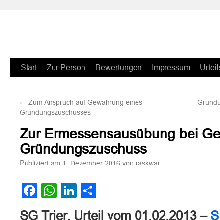
Zum
Start
Zur Person
Bewertungen
Impressum
Urteil
Inhalt
←
Zum Anspruch auf Gewährung eines
Gründu
springen
Gründungszuschusses
Zur Ermessensausübung bei G
Gründungszuschuss
Publiziert am
von
1. Dezember 2016
raskwar
Facebook
WhatsApp
LinkedIn
Teilen
SG Trier, Urteil vom 01.02.2013 –
S