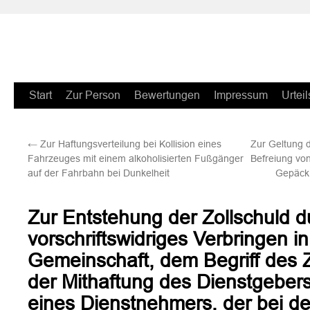
Zum
Start
Zur Person
Bewertungen
Impressum
Urteil
Inhalt
←
Zur Haftungsverteilung bei Kollision eines
Zur Geltung d
springen
Fahrzeuges mit einem alkoholisierten Fußgänger
Befreiung vo
auf der Fahrbahn bei Dunkelheit
Gepäck 
Zur Entstehung der Zollschuld d
vorschriftswidriges Verbringen in
Gemeinschaft, dem Begriff des 
der Mithaftung des Dienstgebers
eines Dienstnehmers, der bei 