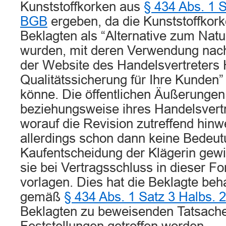
Kunststoffkorken aus
§ 434 Abs. 1 S
BGB
ergeben, da die Kunststoffkork
Beklagten als “Alternative zum Nat
wurden, mit deren Verwendung nac
der Website des Handelsvertreters 
Qualitätssicherung für Ihre Kunden”
könne. Die öffentlichen Äußerungen
beziehungsweise ihres Handelsvertr
worauf die Revision zutreffend hinw
allerdings schon dann keine Bedeutu
Kaufentscheidung der Klägerin gew
sie bei Vertragsschluss in dieser F
vorlagen. Dies hat die Beklagte beh
gemäß
§ 434 Abs. 1 Satz 3 Halbs.
Beklagten zu beweisenden Tatsache 