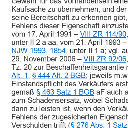
Gewähr für das Vorhandensein einer
Kaufsache zu übernehmen, und der 
seine Bereitschaft zu erkennen gibt,
Fehlens dieser Eigenschaft einzuste
vom 17. April 1991 –
VIII ZR 114/90
unter II 2 a aa; vom 21. April 1993 
NJW 1993, 1854
, unter II 1 a; vgl.
29. November 2006 –
VIII ZR 92/06
Tz. 20 zur Beschaffenheitsgarantie
Alt. 1
,
§ 444 Alt. 2 BGB
; jeweils m.w
Einstandspflicht des Verkäufers erst
gemäß
§ 463 Satz 1 BGB
aF auch au
zum Schadensersatz, wobei Schade
dann zu leisten ist, wenn den Verkäu
Fehlens der zugesicherten Eigensch
Verschulden trifft (
§ 276 Abs. 1 Sat