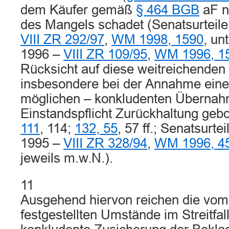
dem Käufer gemäß
§ 464 BGB
aF n
des Mangels schadet (Senatsurteil
VIII ZR 292/97
,
WM 1998, 1590
, un
1996 –
VIII ZR 109/95
,
WM 1996, 1
Rücksicht auf diese weitreichenden 
insbesondere bei der Annahme einer
möglichen – konkludenten Übernah
Einstandspflicht Zurückhaltung gebo
111
, 114;
132, 55
, 57 ff.; Senatsurt
1995 –
VIII ZR 328/94
,
WM 1996, 4
jeweils m.w.N.).
11
Ausgehend hiervon reichen die vom
festgestellten Umstände im Streitfal