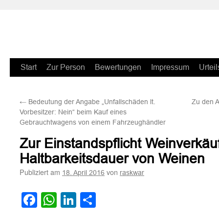
Zum
Start
Zur Person
Bewertungen
Impressum
Urteil
Inhalt
←
Bedeutung der Angabe „Unfallschäden lt.
Zu den A
springen
Vorbesitzer: Nein“ beim Kauf eines
Gebrauchtwagens von einem Fahrzeughändler
Zur Einstandspflicht Weinverkä
Haltbarkeitsdauer von Weinen
Publiziert am
von
18. April 2016
raskwar
Facebook
WhatsApp
LinkedIn
Teilen