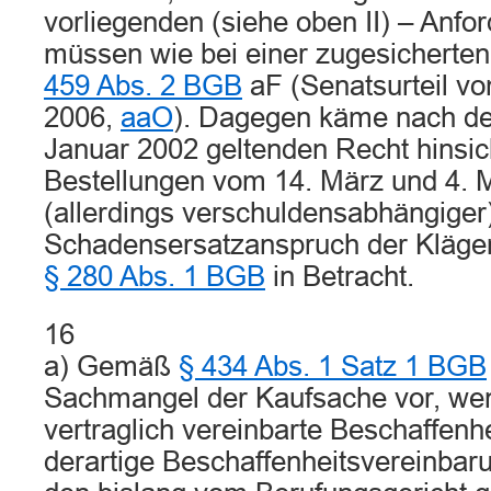
vorliegenden (siehe oben II) – Anfor
müssen wie bei einer zugesicherte
459 Abs. 2 BGB
aF (Senatsurteil v
2006,
aaO
). Dagegen käme nach de
Januar 2002 geltenden Recht hinsich
Bestellungen vom 14. März und 4. M
(allerdings verschuldensabhängiger
Schadensersatzanspruch der Kläge
§ 280 Abs. 1 BGB
in Betracht.
16
a) Gemäß
§ 434 Abs. 1 Satz 1 BGB
Sachmangel der Kaufsache vor, wen
vertraglich vereinbarte Beschaffenhei
derartige Beschaffenheitsvereinbar