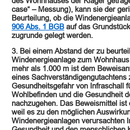
des Wohnhauses der Kläger getrage
case“ – Messung), kann sie der geri
Beurteilung, ob die Windenergiean
906 Abs. 1 BGB
auf das Grundstück 
zugrunde gelegt werden.
3. Bei einem Abstand der zu beurte
Windenergieanlage zum Wohnhaus 
mehr als 1.000 m ist dem Beweisantr
eines Sachverständigengutachtens z
Gesundheitsgefahr von Infraschall f
Wohlbefinden und die Gesundheit de
nachzugehen. Das Beweismittel ist 
weil es zu den möglichen Auswirku
Windenergieanlagen verursachten In
Gesundheit und den menschlichen K