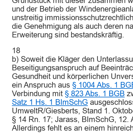
Grundstück mit dieser zusammen wo
und der Betrieb der Windenergiean
unstreitig immissionsschutzrechtli
die Genehmigung als auch deren na
Erweiterung sind bestandskräftig.
18
b) Soweit die Kläger den Unterlass
Beseitigungsanspruch auf Beeinträc
Gesundheit und körperlichen Unverse
ein Anspruch aus
§ 1004 Abs. 1 BG
Verbindung mit
§ 823 Abs. 1 BGB
zw
Satz 1 Hs. 1 BImSchG
ausgeschlos
UmweltR/Giesberts, Stand 1. Okto
§ 14 Rn. 17; Jarass, BImSchG, 12. Au
Allerdings fehlt es an einem hinrei