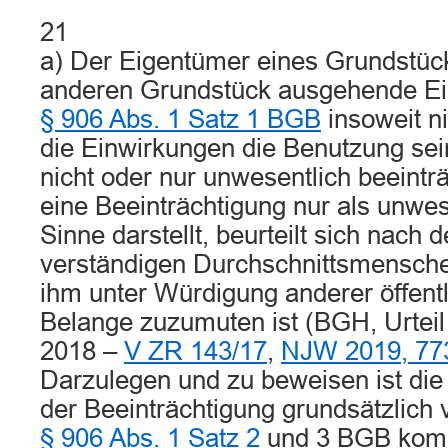
21
a) Der Eigentümer eines Grundstüc
anderen Grundstück ausgehende E
§ 906 Abs. 1 Satz 1 BGB
insoweit ni
die Einwirkungen die Benutzung se
nicht oder nur unwesentlich beeintr
eine Beeinträchtigung nur als unwes
Sinne darstellt, beurteilt sich nac
verständigen Durchschnittsmensch
ihm unter Würdigung anderer öffentl
Belange zuzumuten ist (BGH, Urtei
2018 –
V ZR 143/17
,
NJW 2019, 77
Darzulegen und zu beweisen ist die
der Beeinträchtigung grundsätzlic
§ 906 Abs. 1 Satz 2
und 3 BGB komm