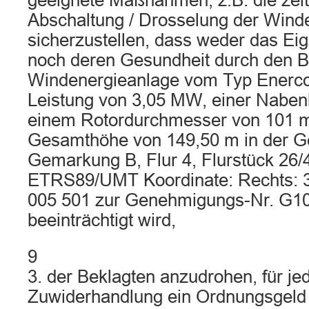
geeignete Maßnahmen, z.B. die zeitl
Abschaltung / Drosselung der Wind
sicherzustellen, dass weder das Ei
noch deren Gesundheit durch den Be
Windenergieanlage vom Typ Enerco
Leistung von 3,05 MW, einer Naben
einem Rotordurchmesser von 101 m
Gesamthöhe von 149,50 m in der G
Gemarkung B, Flur 4, Flurstück 26/4
ETRS89/UMT Koordinate: Rechts: 3
005 501 zur Genehmigungs-Nr. G1
beeinträchtigt wird,
9
3. der Beklagten anzudrohen, für jed
Zuwiderhandlung ein Ordnungsgeld 