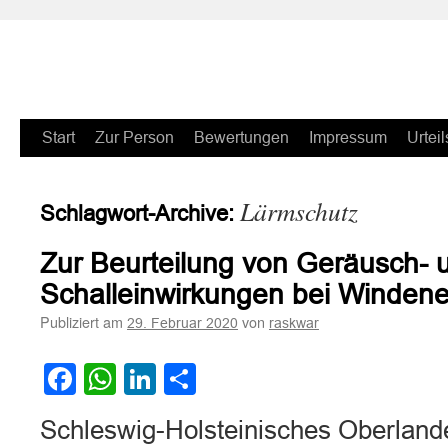
Zum
Start
Zur Person
Bewertungen
Impressum
Urteil
Inhalt
Lärmschutz
Schlagwort-Archive:
springen
Zur Beurteilung von Geräusch- 
Schalleinwirkungen bei Winden
Publiziert am
von
29. Februar 2020
raskwar
Facebook
WhatsApp
LinkedIn
Teilen
Schleswig-Holsteinisches Oberlande