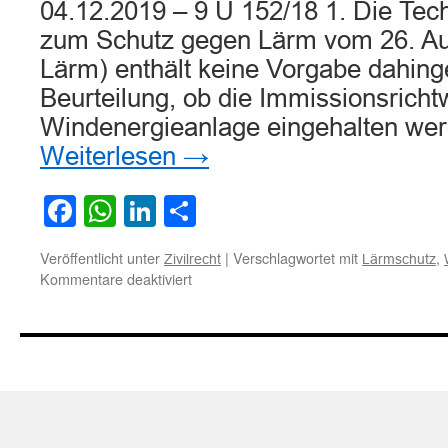
04.12.2019 – 9 U 152/18 1. Die Tec
zum Schutz gegen Lärm vom 26. Au
Lärm) enthält keine Vorgabe dahing
Beurteilung, ob die Immissionsricht
Windenergieanlage eingehalten we
Weiterlesen
→
Facebook
WhatsApp
LinkedIn
Teilen
Veröffentlicht unter
|
Verschlagwortet mit
,
Zivilrecht
Lärmschutz
für
Kommentare deaktiviert
Zur
Beurteilung
von
Geräusch-
und
Schalleinwirkungen
bei
Windenergieanlagen