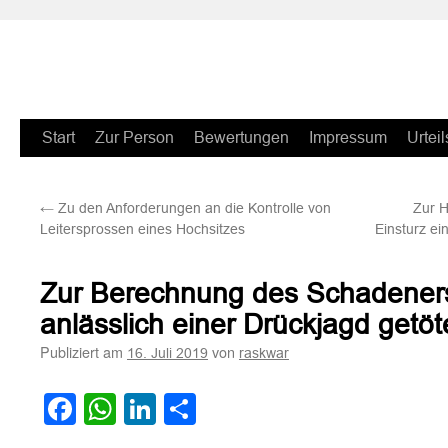
Zum
Start
Zur Person
Bewertungen
Impressum
Urteil
Inhalt
←
Zu den Anforderungen an die Kontrolle von
Zur H
springen
Leitersprossen eines Hochsitzes
Einsturz ei
Zur Berechnung des Schadeners
anlässlich einer Drückjagd getö
Publiziert am
von
16. Juli 2019
raskwar
Facebook
WhatsApp
LinkedIn
Teilen