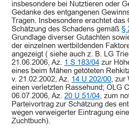
insbesondere bei Nutztieren oder G
Gedanke des entgangenen Gewinns
Tragen. Insbesondere erachtet das 
Schätzung des Schadens gemäß
§
Grundlage diverser Gutachten sowi
der einzelnen wertbildenden Faktore
angezeigt ( siehe auch z. B. LG Trier,
21.06.2006, Az.
1 S 183/04
zur Höh
eines beim Mähen getöteten Rehkitz
v. 21.02.2002, Az.
14 U 202/00
, zur
einen verletzten Rassehund; OLG Cel
06.07.2006, Az.
20 U 51/04
, zum no
Parteivortrag zur Schätzung des e
wegen verweigerter Eintragung eine
Zuchtbuch).