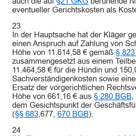
auch die auf
§21 GKG
beruhende Ni
eventueller Gerichtskosten als Kos
23
In der Hauptsache hat der Kläger g
einen Anspruch auf Zahlung von Sc
Höhe von 11.614,58 € gemäß
§ 823
zusammengesetzt aus einem Teilbe
11.464,58 € für die Hündin und 150,
Sachverständigenkosten sowie eine
Ersatz der vorgerichtlichen Rechtsv
Höhe von 661,16 € aus
§ 280 BGB
,
dem Gesichtspunkt der Geschäftsfü
(
§§ 683
,677,
670 BGB
).
24