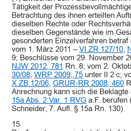
Tätigkeit der Prozessbevollmächtig
Betrachtung des ihnen erteilten Auf
dieselben Rechte oder Rechtsverhäl
dieselben Gegenstände wie im Gesa
gesonderten Einzelverfahren betraf 
vom 1. März 2011 –
VI ZR 127/10
,
9; Beschlüsse vom 29. November 
NJW 2012, 781
Rn. 8; vom 2. Okto
30/08
,
WRP 2009, 75
unter II 2 c; v
X ZB 12/06
,
GRUR-RR 2008, 460
Rn
Anrechnung kann sich die Beklagte
15a Abs. 2 Var. 1 RVG
a.F. berufen
Schneider, 7. Aufl. § 15a Rn. 130).
15