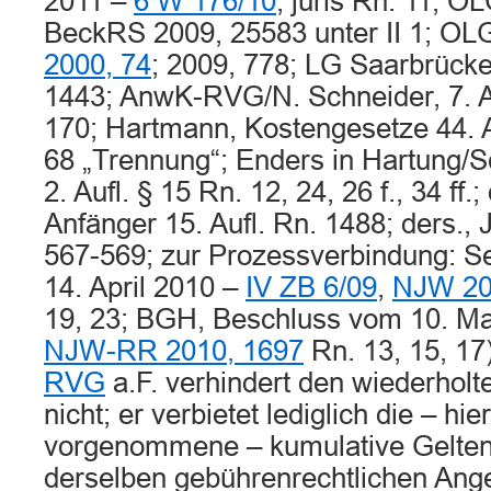
2011 –
6 W 176/10
, juris Rn. 11; 
BeckRS 2009, 25583 unter II 1; OL
2000, 74
; 2009, 778; LG Saarbrück
1443; AnwK-RVG/N. Schneider, 7. Auf
170; Hartmann, Kostengesetze 44. 
68 „Trennung“; Enders in Hartung
2. Aufl. § 15 Rn. 12, 24, 26 f., 34 ff.
Anfänger 15. Aufl. Rn. 1488; ders.,
567-569; zur Prozessverbindung: 
14. April 2010 –
IV ZB 6/09
,
NJW 20
19, 23; BGH, Beschluss vom 10. M
NJW-RR 2010, 1697
Rn. 13, 15, 17
RVG
a.F. verhindert den wiederholt
nicht; er verbietet lediglich die – hi
vorgenommene – kumulative Gelte
derselben gebührenrechtlichen Ang