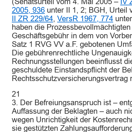
(Senatsurteil vom 4. Mai 2005 –
IV 
2005, 936
unter II 1, 2; BGH, Urteil
II ZR 229/64
,
VersR 1967, 774
unter
haben die Prozessbevollmächtigten 
Geschäftsgebühr in dem von Vorbe
Satz 1 RVG VV a.F. gebotenen Umfa
Die gebührenrechtliche Ungenauigke
Rechnungsstellungen beeinflusst di
geschuldete Einstandspflicht der B
Rechtsschutzversicherungsvertrag n
21
3. Der Befreiungsanspruch ist – en
Auffassung der Beklagten – auch ni
wegen Unrichtigkeit der Kostenrech
sie gestützten Zahlungsaufforderung –