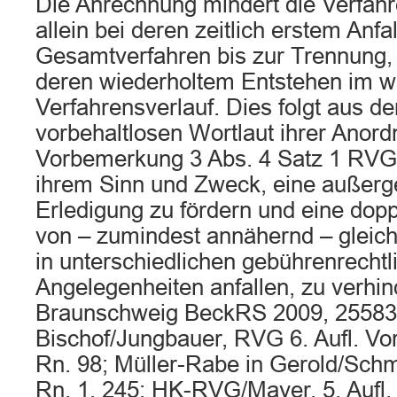
Die Anrechnung mindert die Verfahr
allein bei deren zeitlich erstem Anfal
Gesamtverfahren bis zur Trennung,
deren wiederholtem Entstehen im w
Verfahrensverlauf. Dies folgt aus d
vorbehaltlosen Wortlaut ihrer Anord
Vorbemerkung 3 Abs. 4 Satz 1 RVG
ihrem Sinn und Zweck, eine außerge
Erledigung zu fördern und eine dop
von – zumindest annähernd – gleiche
in unterschiedlichen gebührenrechtl
Angelegenheiten anfallen, zu verhi
Braunschweig BeckRS 2009, 25583 un
Bischof/Jungbauer, RVG 6. Aufl. V
Rn. 98; Müller-Rabe in Gerold/Sch
Rn. 1, 245; HK-RVG/Mayer, 5. Aufl