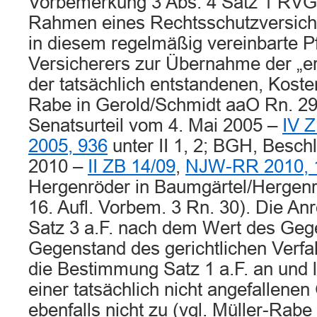
Vorbemerkung 3 Abs. 4 Satz 1 RVG 
Rahmen eines Rechtsschutzversich
in diesem regelmäßig vereinbarte Pf
Versicherers zur Übernahme der „erf
der tatsächlich entstandenen, Koste
Rabe in Gerold/Schmidt aaO Rn. 295
Senatsurteil vom 4. Mai 2005 –
IV 
2005, 936
unter II 1, 2; BGH, Besch
2010 –
II ZB 14/09
,
NJW-RR 2010, 
Hergenröder in Baumgärtel/Herge
16. Aufl. Vorbem. 3 Rn. 30). Die 
Satz 3 a.F. nach dem Wert des Geg
Gegenstand des gerichtlichen Verfah
die Bestimmung Satz 1 a.F. an und l
einer tatsächlich nicht angefallene
ebenfalls nicht zu (vgl. Müller-Rabe