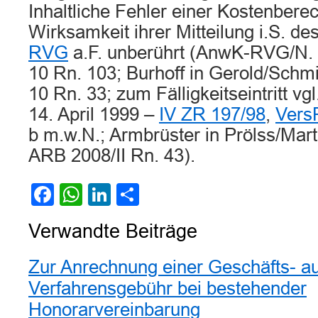
Inhaltliche Fehler einer Kostenbere
Wirksamkeit ihrer Mitteilung i.S. de
RVG
a.F. unberührt (AnwK-RVG/N. S
10 Rn. 103; Burhoff in Gerold/Schmi
10 Rn. 33; zum Fälligkeitseintritt vg
14. April 1999 –
IV ZR 197/98
,
Vers
b m.w.N.; Armbrüster in Prölss/Mart
ARB 2008/II Rn. 43).
Facebook
WhatsApp
LinkedIn
Teilen
Verwandte Beiträge
Zur Anrechnung einer Geschäfts- au
Verfahrensgebühr bei bestehender
Honorarvereinbarung