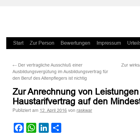
Zum
Start
Zur Person
Bewertungen
Impressum
Urteil
Inhalt
←
Der vertragliche Ausschluß einer
Zur wirks
springen
Ausbildungsvergütung im Ausbildungsvertrag für
den Beruf des Altenpflegers ist nichtig
Zur Anrechnung von Leistungen
Haustarifvertrag auf den Mindes
Publiziert am
von
12. April 2016
raskwar
Facebook
WhatsApp
LinkedIn
Teilen