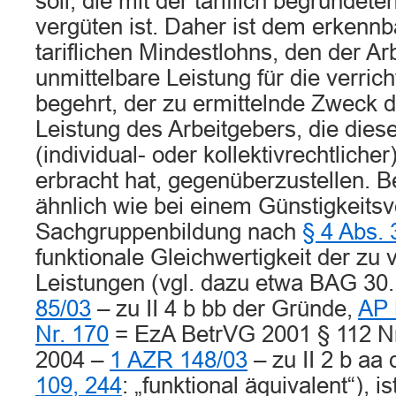
soll, die mit der tariflich begründet
vergüten ist. Daher ist dem erkenn
tariflichen Mindestlohns, den der A
unmittelbare Leistung für die verrich
begehrt, der zu ermittelnde Zweck d
Leistung des Arbeitgebers, die dies
(individual- oder kollektivrechtlich
erbracht hat, gegenüberzustellen. 
ähnlich wie bei einem Günstigkeitsv
Sachgruppenbildung nach
§ 4 Abs.
funktionale Gleichwertigkeit der zu
Leistungen (vgl. dazu etwa BAG 30
85/03
– zu II 4 b bb der Gründe,
AP 
Nr. 170
= EzA BetrVG 2001 § 112 Nr
2004 –
1 AZR 148/03
– zu II 2 b aa
109, 244
: „funktional äquivalent“), i