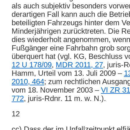
als auch subjektiv besonders vorwer
derartigen Fall kann auch die Betri
beteiligten Fahrzeugs hinter dem V
Minderjährigen zurücktreten. Die R
dies wiederholt angenommen, wenn 
Fußgänger eine Fahrbahn grob sorgf
überquert hat (vgl. KG, Beschluss 
12 U 178/09
,
MDR 2011, 27
, juris-
Hamm, Urteil vom 13. Juli 2009 –
1
2010, 464
; zum rechtlichen Ausgan
vom 18. November 2003 –
VI ZR 31
772
, juris-Rdnr. 11 m. w. N.).
12
cc) Dass der im Unfallzeitpunkt elfjä