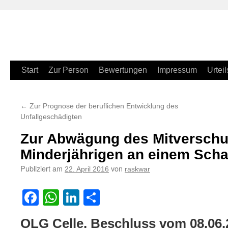
Zum
Start
Zur Person
Bewertungen
Impressum
Urteil
Inhalt
←
Zur Prognose der beruflichen Entwicklung des
springen
Unfallgeschädigten
Zur Abwägung des Mitverschu
Minderjährigen an einem Scha
Publiziert am
von
22. April 2016
raskwar
Facebook
WhatsApp
LinkedIn
Teilen
OLG Celle, Beschluss vom 08.06.