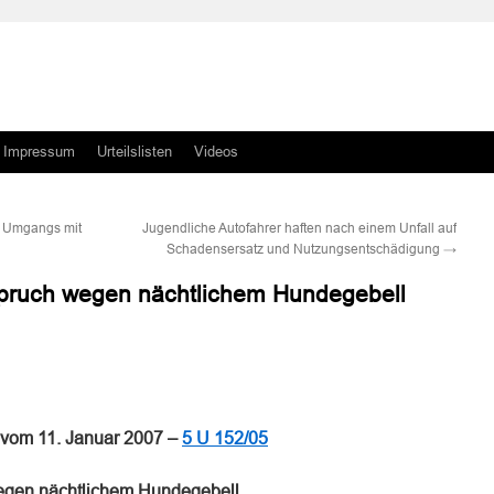
Impressum
Urteilslisten
Videos
n Umgangs mit
Jugendliche Autofahrer haften nach einem Unfall auf
Schadensersatz und Nutzungsentschädigung
→
pruch wegen nächtlichem Hundegebell
n
n
 vom 11. Januar 2007 –
5 U 152/05
gen nächtlichem Hundegebell