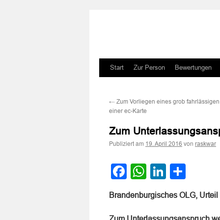
Zum
Start
Zur Person
Bewertungen
Inhalt
←
Zum Vorliegen eines grob fahrlässige
springen
einer ec-Karte
Zum Unterlassungsans
Publiziert am
von
19. April 2016
raskwar
Facebook
WhatsApp
LinkedI
Teile
Brandenburgisches OLG, Urteil
Zum Unterlassungsanspruch we