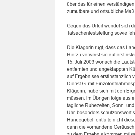
über das für einen verständige
zumutbare und ortsübliche Maß 
Gegen das Urteil wendet sich die
Tatsachenfeststellung sowie feh
Die Klägerin rügt, dass das Lan
Hierzu verweist sie auf erstins
15. Juli 2003 wonach die Laut
entfernten und angeklappten Kü
auf Ergebnisse erstinstanzlich
Dienst G. mit Einzelentnahmespi
Klägerin, habe sich mit den Er
müssen. Im Übrigen folge aus e
tägliche Ruhezeiten, Sonn- und
Uhr, besonders schützenswert s
Hundegebell entfalte nicht dies
dann die vorhandene Geräuschkul
zu dem Ergebnis kommen müssen