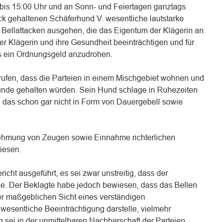
 bis 15:00 Uhr und an Sonn- und Feiertagen ganztags
k gehaltenen Schäferhund V. wesentliche lautstarke
Bellattacken ausgehen, die das Eigentum der Klägerin an
r Klägerin und ihre Gesundheit beeinträchtigen und für
s ein Ordnungsgeld anzudrohen.
erufen, dass die Parteien in einem Mischgebiet wohnen und
unde gehalten würden. Sein Hund schlage in Ruhezeiten
das schon gar nicht in Form von Dauergebell sowie
ehmung von Zeugen sowie Einnahme richterlichen
iesen.
cht ausgeführt, es sei zwar unstreitig, dass der
e. Der Beklagte habe jedoch bewiesen, dass das Bellen
r maßgeblichen Sicht eines verständigen
wesentliche Beeinträchtigung darstelle, vielmehr
g sei in der unmittelbaren Nachbarschaft der Parteien