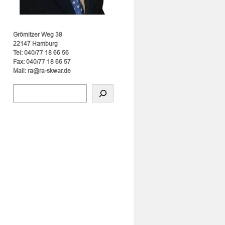
Grömitzer Weg 38
22147 Hamburg
Tel: 040/77 18 66 56
Fax: 040/77 18 66 57
Mail: ra@ra-skwar.de