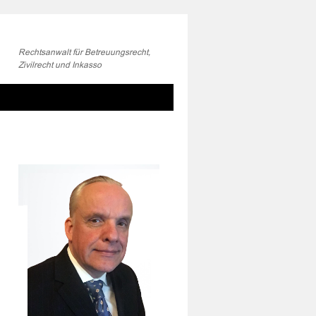
Rechtsanwalt für Betreuungsrecht,
Zivilrecht und Inkasso