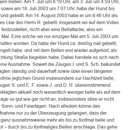
gem Bellen. Am 1. Juli um 6:19 Uhr, am 3. Juli um 4:59 Uhr,
r sowie am 18. Juli 2003 um 7:07 Uhr, habe der Hund bis
und gebellt. Am 14. August 2003 habe er um 6:46 Uhr als
s Lkw des Herrn R. gebellt. Insgesamt sei auf dem Video
estzustellen, nicht aber eine Bellattacke, also ein
 Mal. Eine solche sei nur einziges Mal am 5. Juli 2003 um
halten worden. Da habe der Hund ca. dreißig mal gebellt,
lingelt habe, und mit dem Bellen erst wieder aufgehört, als
 Richtung Straße begeben habe. Dabei handele es sich nach
ne Ausnahme. Soweit die Zeugen I. und S. Sch. bekundet
agten ständig und dauerhaft sowie über einen längeren
ohne jeglichen Grund insbesondere zur Nachtzeit belle,
gen S. und E. F. sowie J. und D. N. übereinstimmend
klagten aktuell noch wesentlich weniger belle als auf dem
age so gut wie gar nicht an, insbesondere störe er nicht
n Sonn- und Feiertagen. Nach alledem könne das
fnahme nur zu der Überzeugung gelangen, dass der
 ganz ausnahmsweise mehr als bis zu fünfmal belle und
 – durch bis zu fünfmaliges Bellen anschlage. Das gehe