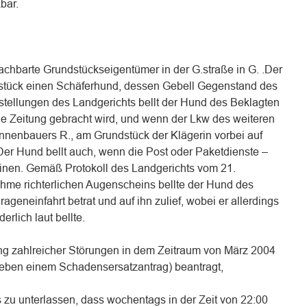
kbar.
achbarte Grundstückseigentümer in der G.straße in G. .Der
dstück einen Schäferhund, dessen Gebell Gegenstand des
tstellungen des Landgerichts bellt der Hund des Beklagten
e Zeitung gebracht wird, und wenn der Lkw des weiteren
nnenbauers R., am Grundstück der Klägerin vorbei auf
Der Hund bellt auch, wenn die Post oder Paketdienste –
inen. Gemäß Protokoll des Landgerichts vom 21.
hme richterlichen Augenscheins bellte der Hund des
geneinfahrt betrat und auf ihn zulief, wobei er allerdings
erlich laut bellte.
ung zahlreicher Störungen in dem Zeitraum von März 2004
neben einem Schadensersatzantrag) beantragt,
s zu unterlassen, dass wochentags in der Zeit von 22:00