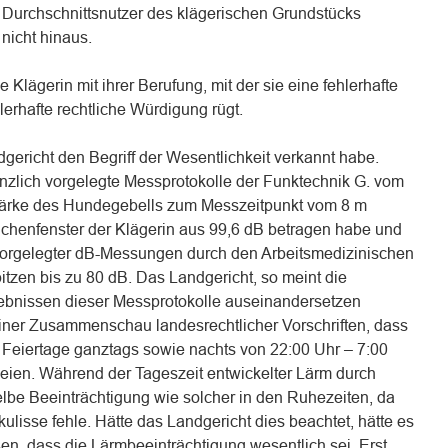
n Durchschnittsnutzer des klägerischen Grundstücks
nicht hinaus.
 Klägerin mit ihrer Berufung, mit der sie eine fehlerhafte
lerhafte rechtliche Würdigung rügt.
dgericht den Begriff der Wesentlichkeit verkannt habe.
tanzlich vorgelegte Messprotokolle der Funktechnik G. vom
stärke des Hundegebells zum Messzeitpunkt vom 8 m
chenfenster der Klägerin aus 99,6 dB betragen habe und
 vorgelegter dB-Messungen durch den Arbeitsmedizinischen
tzen bis zu 80 dB. Das Landgericht, so meint die
gebnissen dieser Messprotokolle auseinandersetzen
iner Zusammenschau landesrechtlicher Vorschriften, dass
 Feiertage ganztags sowie nachts von 22:00 Uhr – 7:00
eien. Während der Tageszeit entwickelter Lärm durch
elbe Beeinträchtigung wie solcher in den Ruhezeiten, da
isse fehle. Hätte das Landgericht dies beachtet, hätte es
, dass die Lärmbeeinträchtigung wesentlich sei. Erst