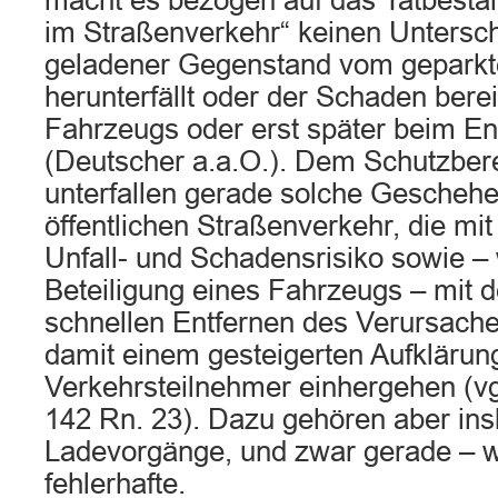
macht es bezogen auf das Tatbesta
im Straßenverkehr“ keinen Unterschi
geladener Gegenstand vom gepark
herunterfällt oder der Schaden bere
Fahrzeugs oder erst später beim En
(Deutscher a.a.O.). Dem Schutzber
unterfallen gerade solche Gescheh
öffentlichen Straßenverkehr, die mi
Unfall- und Schadensrisiko sowie –
Beteiligung eines Fahrzeugs – mit 
schnellen Entfernen des Verursache
damit einem gesteigerten Aufklärun
Verkehrsteilnehmer einhergehen (vg
142 Rn. 23). Dazu gehören aber in
Ladevorgänge, und zwar gerade – w
fehlerhafte.