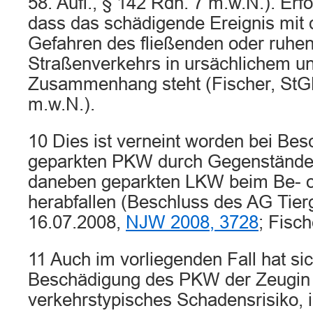
58. Aufl., § 142 Rdn. 7 m.w.N.). Erfor
dass das schädigende Ereignis mit 
Gefahren des fließenden oder ruhe
Straßenverkehrs in ursächlichem un
Zusammenhang steht (Fischer, StGB
m.w.N.).
10 Dies ist verneint worden bei Be
geparkten PKW durch Gegenstände,
daneben geparkten LKW beim Be- o
herabfallen (Beschluss des AG Tie
16.07.2008,
NJW 2008, 3728
; Fisch
11 Auch im vorliegenden Fall hat sic
Beschädigung des PKW der Zeugin 
verkehrstypisches Schadensrisiko,