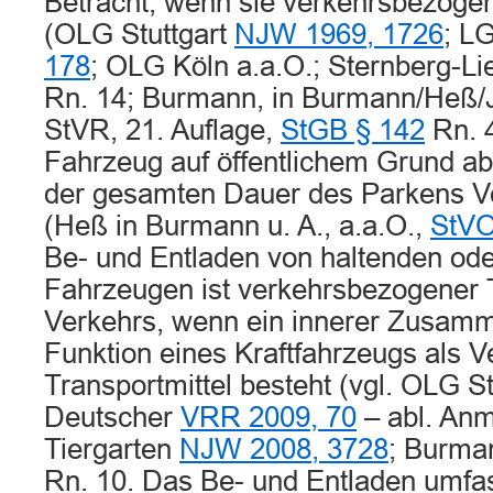
Betracht, wenn sie verkehrsbezog
(OLG Stuttgart
NJW 1969, 1726
; L
178
; OLG Köln a.a.O.; Sternberg-Li
Rn. 14; Burmann, in Burmann/Heß/
StVR, 21. Auflage,
StGB § 142
Rn. 4
Fahrzeug auf öffentlichem Grund abs
der gesamten Dauer des Parkens V
(Heß in Burmann u. A., a.a.O.,
StVO
Be- und Entladen von haltenden od
Fahrzeugen ist verkehrsbezogener 
Verkehrs, wenn ein innerer Zusam
Funktion eines Kraftfahrzeugs als V
Transportmittel besteht (vgl. OLG St
Deutscher
VRR 2009, 70
– abl. An
Tiergarten
NJW 2008, 3728
; Burma
Rn. 10. Das Be- und Entladen umfa