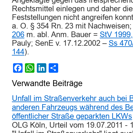
Angeklagte gegen das freisprechend
Rechtsmittel einlegen und daher die 
Feststellungen nicht angreifen kon
a. O. § 354 Rn. 23 mit Nachweise
206
m. abl. Anm. Bauer =
StV 1999,
Pauly; SenE v. 17.12.2002 –
Ss 470
144
).
Facebook
WhatsApp
LinkedIn
Teilen
Verwandte Beiträge
Unfall im Straßenverkehr auch bei 
anderen Fahrzeugs während des Be
öffentlicher Straße geparkten LKWs
OLG Köln, Urteil vom 19.07.2011 - 