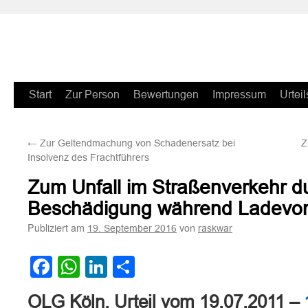
Zum
Start
Zur Person
Bewertungen
Impressum
Urteil
Inhalt
←
Zur Geltendmachung von Schadenersatz bei
Z
springen
Insolvenz des Frachtführers
Zum Unfall im Straßenverkehr d
Beschädigung während Ladevo
Publiziert am
von
19. September 2016
raskwar
Facebook
WhatsApp
LinkedIn
Teilen
OLG Köln, Urteil vom 19.07.2011 –