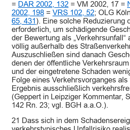
=
DAR 2002, 132
= VM 2002, 17 =
2002, 198
=
VRS 102, 52
; OLG Köln
65, 431
). Eine solche Reduzierung 
erforderlich, um schädigende Gesc
der Bewertung als „Verkehrsunfall“ 
völlig außerhalb des Straßenverkehr
Auszuschließen sind danach Gesch
denen der öffentliche Verkehrsraum e
und der eingetretene Schaden wenig
Folge eines Verkehrsvorganges als
Ergebnis ausschließlich verkehrsfr
(Geppert in Leipziger Kommentar, S
142 Rn. 23; vgl. BGH a.a.O.).
21 Dass sich in dem Schadensereig
verkehrstypisches Unfallrisiko realis