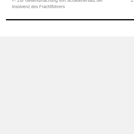
←
Zur Geltendmachung von Schadenersatz bei
Z
Insolvenz des Frachtführers