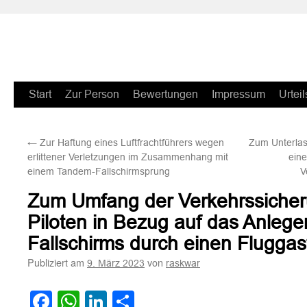
Zum
Start
Zur Person
Bewertungen
Impressum
Urteil
Inhalt
←
Zur Haftung eines Luftfrachtführers wegen
Zum Unterlas
springen
erlittener Verletzungen im Zusammenhang mit
ein
einem Tandem-Fallschirmsprung
V
Zum Umfang der Verkehrssicheru
Piloten in Bezug auf das Anlege
Fallschirms durch einen Fluggas
Publiziert am
von
9. März 2023
raskwar
Facebook
WhatsApp
LinkedIn
Teilen