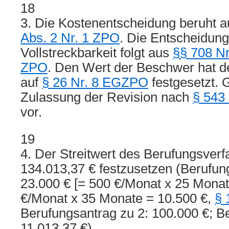
18
3. Die Kostenentscheidung beruht a
Abs. 2 Nr. 1 ZPO
. Die Entscheidung
Vollstreckbarkeit folgt aus
§§ 708 Nr
ZPO
. Den Wert der Beschwer hat de
auf
§ 26 Nr. 8 EGZPO
festgesetzt. 
Zulassung der Revision nach
§ 543
vor.
19
4. Der Streitwert des Berufungsverf
134.013,37 € festzusetzen (Berufun
23.000 € [= 500 €/Monat x 25 Monat
€/Monat x 35 Monate = 10.500 €,
§ 
Berufungsantrag zu 2: 100.000 €; B
11.013,37 €).