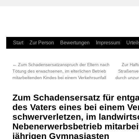
Zum
Start
Zur Person
Bewertungen
Impressum
Urteil
Inhalt
←
Zum Schadensersatzanspruch der Eltern nach
Zur Haft
springen
Tötung des erwachsenen, im elterlichen Betrieb
Straßenve
mitarbeitenden Kindes bei einem Verkehrsunfall
durch unzur
Zum Schadensersatz für entg
des Vaters eines bei einem Ve
schwerverletzen, im landwirts
Nebenerwerbsbetrieb mitarbei
jährigen Gymnasiasten