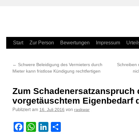
Zum
Start
Zur Person
Bewertungen
Impressum
Urteil
Inhalt
←
Schwere Beleidigung des Vermieters durch
Schreiben 
springen
Mieter kann fristlose Kündigung rechtfertigen
nic
Zum Schadenersatzanspruch d
vorgetäuschtem Eigenbedarf 
Publiziert am
von
16. Juli 2016
raskwar
Facebook
WhatsApp
LinkedIn
Teilen