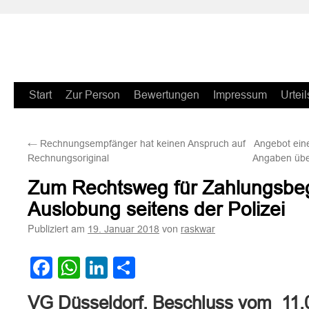
Zum
Start
Zur Person
Bewertungen
Impressum
Urteil
Inhalt
←
Rechnungsempfänger hat keinen Anspruch auf
Angebot eine
springen
Rechnungsoriginal
Angaben über
Zum Rechtsweg für Zahlungsb
Auslobung seitens der Polizei
Publiziert am
von
19. Januar 2018
raskwar
Facebook
WhatsApp
LinkedIn
Teilen
VG Düsseldorf, Beschluss vom 11.