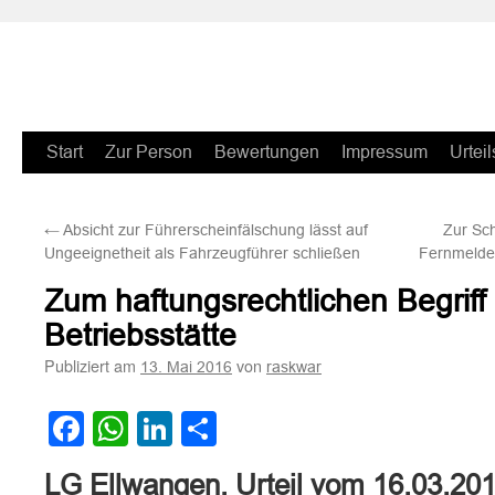
Zum
Start
Zur Person
Bewertungen
Impressum
Urteil
Inhalt
←
Absicht zur Führerscheinfälschung lässt auf
Zur Sc
springen
Ungeeignetheit als Fahrzeugführer schließen
Fernmeldek
Zum haftungsrechtlichen Begrif
Betriebsstätte
Publiziert am
von
13. Mai 2016
raskwar
Facebook
WhatsApp
LinkedIn
Teilen
LG Ellwangen, Urteil vom 16.03.20