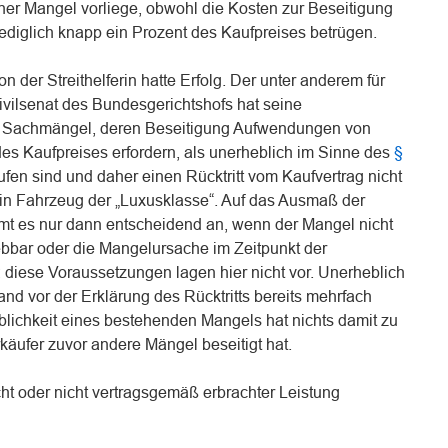
cher Mangel vorliege, obwohl die Kosten zur Beseitigung
ediglich knapp ein Prozent des Kaufpreises betrügen.
n der Streithelferin hatte Erfolg. Der unter anderem für
Zivilsenat des Bundesgerichtshofs hat seine
s Sachmängel, deren Beseitigung Aufwendungen von
des Kaufpreises erfordern, als unerheblich im Sinne des
§
ufen sind und daher einen Rücktritt vom Kaufvertrag nicht
r ein Fahrzeug der „Luxusklasse“. Auf das Ausmaß der
mt es nur dann entscheidend an, wenn der Mangel nicht
bbar oder die Mangelursache im Zeitpunkt der
t; diese Voraussetzungen lagen hier nicht vor. Unerheblich
and vor der Erklärung des Rücktritts bereits mehrfach
lichkeit eines bestehenden Mangels hat nichts damit zu
käufer zuvor andere Mängel beseitigt hat.
cht oder nicht vertragsgemäß erbrachter Leistung