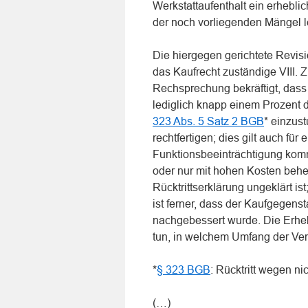
Werkstattaufenthalt ein erhebli
der noch vorliegenden Mängel l
Die hiergegen gerichtete Revisio
das Kaufrecht zuständige VIII. 
Rechsprechung bekräftigt, das
lediglich knapp einem Prozent 
323 Abs. 5 Satz 2 BGB
* einzust
rechtfertigen; dies gilt auch fü
Funktionsbeeinträchtigung kom
oder nur mit hohen Kosten behe
Rücktrittserklärung ungeklärt is
ist ferner, dass der Kaufgegenst
nachgebessert wurde. Die Erheb
tun, in welchem Umfang der Ver
*
§ 323 BGB
: Rücktritt wegen ni
(…)