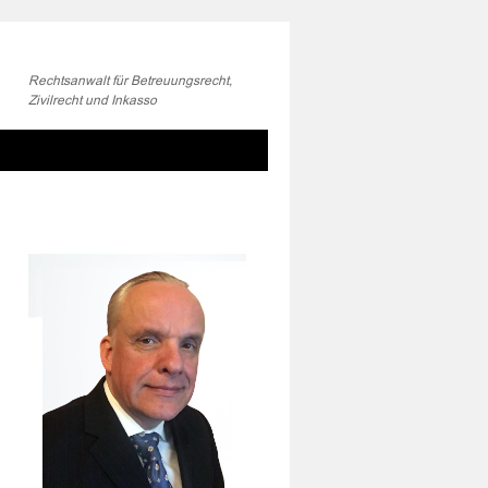
Rechtsanwalt für Betreuungsrecht,
Zivilrecht und Inkasso