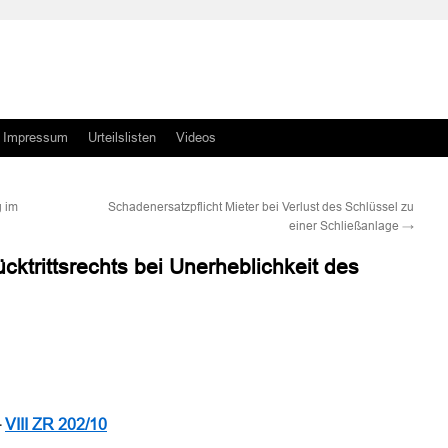
Impressum
Urteilslisten
Videos
g im
Schadenersatzpflicht Mieter bei Verlust des Schlüssel zu
einer Schließanlage
→
ktrittsrechts bei Unerheblichkeit des
n
n
–
VIII ZR 202/10