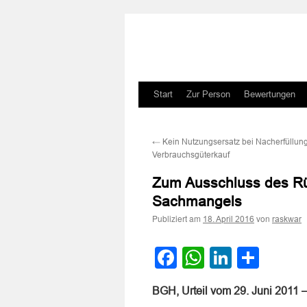
Zum
Start
Zur Person
Bewertungen
Inhalt
←
Kein Nutzungsersatz bei Nacherfüllun
springen
Verbrauchsgüterkauf
Zum Ausschluss des Rüc
Sachmangels
Publiziert am
von
18. April 2016
raskwar
Facebook
WhatsApp
LinkedI
Teile
BGH, Urteil vom 29. Juni 2011 