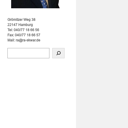
Grömitzer Weg 38
22147 Hamburg
Tel: 040/77 18 66 56
Fax: 040/77 18 66 57
Mail: ra@ra-skwar.de