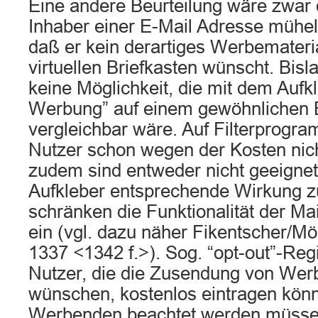
Eine andere Beurteilung wäre zwar
Inhaber einer E-Mail Adresse mühel
daß er kein derartiges Werbemateri
virtuellen Briefkasten wünscht. Bisl
keine Möglichkeit, die mit dem Aufk
Werbung” auf einem gewöhnlichen B
vergleichbar wäre. Auf Filterprogr
Nutzer schon wegen der Kosten nich
zudem sind entweder nicht geeignet
Aufkleber entsprechende Wirkung zu
schränken die Funktionalität der M
ein (vgl. dazu näher Fikentscher/Mö
1337 <1342 f.>). Sog. “opt-out”-Regis
Nutzer, die die Zusendung von Wer
wünschen, kostenlos eintragen kön
Werbenden beachtet werden müssen,