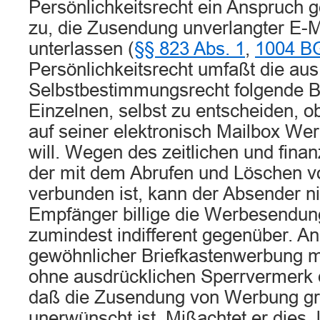
Persönlichkeitsrecht ein Anspruch 
zu, die Zusendung unverlangter E-
unterlassen (
§§ 823 Abs. 1
,
1004 B
Persönlichkeitsrecht umfaßt die au
Selbstbestimmungsrecht folgende B
Einzelnen, selbst zu entscheiden, o
auf seiner elektronisch Mailbox W
will. Wegen des zeitlichen und fina
der mit dem Abrufen und Löschen 
verbunden ist, kann der Absender n
Empfänger billige die Werbesendung
zumindest indifferent gegenüber. An
gewöhnlicher Briefkastenwerbung 
ohne ausdrücklichen Sperrvermerk
daß die Zusendung von Werbung gr
unerwünscht ist. Mißachtet er dies, l