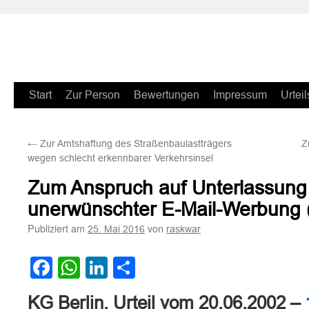
Zum
Start
Zur Person
Bewertungen
Impressum
Urteil
Inhalt
←
Zur Amtshaftung des Straßenbaulastträgers
Z
springen
wegen schlecht erkennbarer Verkehrsinsel
Zum Anspruch auf Unterlassung
unerwünschter E-Mail-Werbung
Publiziert am
von
25. Mai 2016
raskwar
Facebook
WhatsApp
LinkedIn
Teilen
KG Berlin, Urteil vom 20.06.2002 –