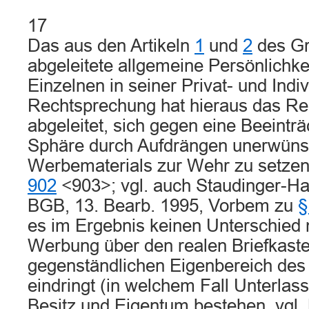
17
Das aus den Artikeln
1
und
2
des Gr
abgeleitete allgemeine Persönlichke
Einzelnen in seiner Privat- und Indi
Rechtsprechung hat hieraus das Re
abgeleitet, sich gegen eine Beeinträ
Sphäre durch Aufdrängen unerwüns
Werbematerials zur Wehr zu setz
902
<903>; vgl. auch Staudinger-H
BGB, 13. Bearb. 1995, Vorbem zu
§
es im Ergebnis keinen Unterschied
Werbung über den realen Briefkaste
gegenständlichen Eigenbereich de
eindringt (in welchem Fall Unterla
Besitz und Eigentum bestehen, vgl.