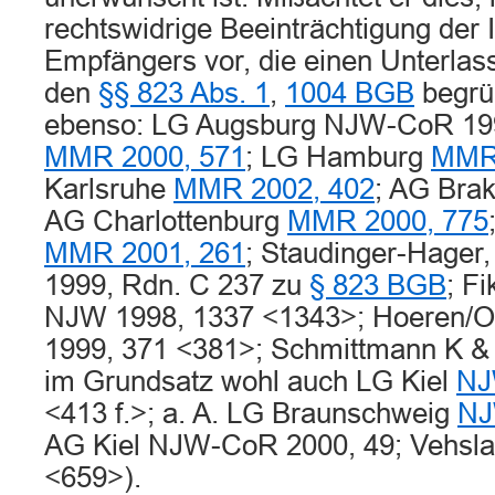
rechtswidrige Beeinträchtigung der 
Empfängers vor, die einen Unterla
den
§§ 823 Abs. 1
,
1004 BGB
begrü
ebenso: LG Augsburg NJW-CoR 1999
MMR 2000, 571
; LG Hamburg
MMR 
Karlsruhe
MMR 2002, 402
; AG Bra
AG Charlottenburg
MMR 2000, 775
MMR 2001, 261
; Staudinger-Hager,
1999, Rdn. C 237 zu
§ 823 BGB
; F
NJW 1998, 1337 <1343>; Hoeren/O
1999, 371 <381>; Schmittmann K &
im Grundsatz wohl auch LG Kiel
NJ
<413 f.>; a. A. LG Braunschweig
NJ
AG Kiel NJW-CoR 2000, 49; Vehsl
<659>).