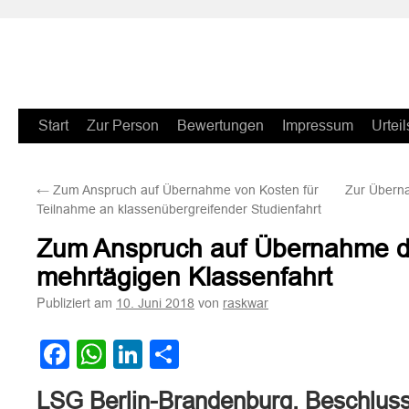
Zum
Start
Zur Person
Bewertungen
Impressum
Urteil
Inhalt
←
Zum Anspruch auf Übernahme von Kosten für
Zur Überna
springen
Teilnahme an klassenübergreifender Studienfahrt
Zum Anspruch auf Übernahme de
mehrtägigen Klassenfahrt
Publiziert am
von
10. Juni 2018
raskwar
Facebook
WhatsApp
LinkedIn
Teilen
LSG Berlin-Brandenburg, Beschlus