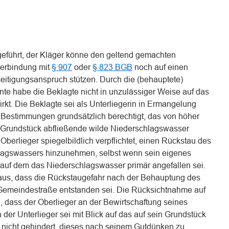
eführt, der Kläger könne den geltend gemachten
Verbindung mit
§ 907
oder
§ 823 BGB
noch auf einen
seitigungsanspruch stützen. Durch die (behauptete)
te habe die Beklagte nicht in unzulässiger Weise auf das
kt. Die Beklagte sei als Unterliegerin in Ermangelung
r Bestimmungen grundsätzlich berechtigt, das von höher
r Grundstück abfließende wilde Niederschlagswasser
Oberlieger spiegelbildlich verpflichtet, einen Rückstau des
lagswassers hinzunehmen, selbst wenn sein eigenes
, auf dem das Niederschlagswasser primär angefallen sei.
raus, dass die Rückstaugefahr nach der Behauptung des
Gemeindestraße entstanden sei. Die Rücksichtnahme auf
u, dass der Oberlieger an der Bewirtschaftung seines
 der Unterlieger sei mit Blick auf das auf sein Grundstück
nicht gehindert, dieses nach seinem Gutdünken zu