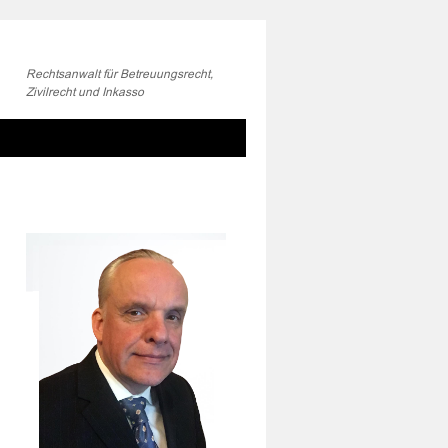
Rechtsanwalt für Betreuungsrecht,
Zivilrecht und Inkasso