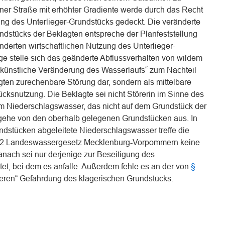
iner Straße mit erhöhter Gradiente werde durch das Recht
ung des Unterlieger-Grundstücks gedeckt. Die veränderte
ndstücks der Beklagten entspreche der Planfeststellung
derten wirtschaftlichen Nutzung des Unterlieger-
ge stelle sich das geänderte Abflussverhalten von wildem
„künstliche Veränderung des Wasserlaufs“ zum Nachteil
gten zurechenbare Störung dar, sondern als mittelbare
cksnutzung. Die Beklagte sei nicht Störerin im Sinne des
um Niederschlagswasser, das nicht auf dem Grundstück der
 gehe von den oberhalb gelegenen Grundstücken aus. In
dstücken abgeleitete Niederschlagswasser treffe die
tz 2 Landeswassergesetz Mecklenburg-Vorpommern keine
Danach sei nur derjenige zur Beseitigung des
tet, bei dem es anfalle. Außerdem fehle es an der von
§
eren“ Gefährdung des klägerischen Grundstücks.