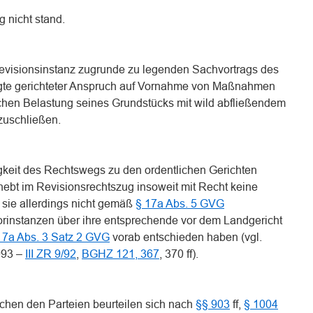
g nicht stand.
Revisionsinstanz zugrunde zu legenden Sachvortrags des
lagte gerichteter Anspruch auf Vornahme von Maßnahmen
ichen Belastung seines Grundstücks mit wild abfließendem
zuschließen.
keit des Rechtswegs zu den ordentlichen Gerichten
hebt im Revisionsrechtszug insoweit mit Recht keine
sie allerdings nicht gemäß
§ 17a Abs. 5 GVG
rinstanzen über ihre entsprechende vor dem Landgericht
17a Abs. 3 Satz 2 GVG
vorab entschieden haben (vgl.
993 –
III ZR 9/92
,
BGHZ 121, 367
, 370 ff).
chen den Parteien beurteilen sich nach
§§ 903
ff,
§ 1004