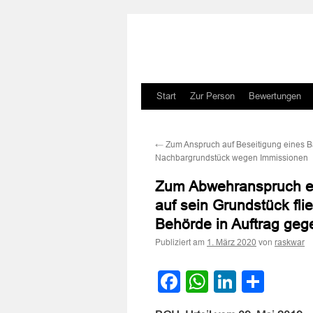
Zum
Start
Zur Person
Bewertungen
Inhalt
←
Zum Anspruch auf Beseitigung eines 
springen
Nachbargrundstück wegen Immissionen
Zum Abwehranspruch ei
auf sein Grundstück fl
Behörde in Auftrag ge
Publiziert am
von
1. März 2020
raskwar
Facebook
WhatsApp
LinkedI
Teile