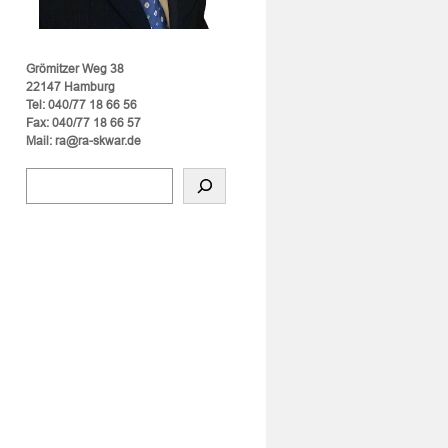
Grömitzer Weg 38
22147 Hamburg
Tel: 040/77 18 66 56
Fax: 040/77 18 66 57
Mail: ra@ra-skwar.de