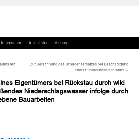
Impressum
Urteilslisten
Videos
Baums auf
Zur Berechnung des Schadensersatzes bei Beschädigung
eines Stromverteilerschranks
→
nes Eigentümers bei Rückstau durch wild
ießendes Niederschlagswasser infolge durch
gebene Bauarbeiten
n
n