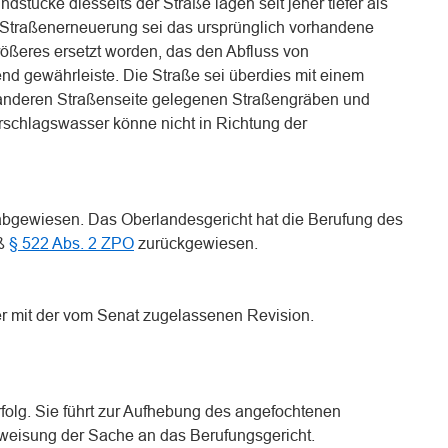
dstücke diesseits der Straße lägen seit jeher tiefer als
 Straßenerneuerung sei das ursprünglich vorhandene
ößeres ersetzt worden, das den Abfluss von
d gewährleiste. Die Straße sei überdies mit einem
r anderen Straßenseite gelegenen Straßengräben und
schlagswasser könne nicht in Richtung der
abgewiesen. Das Oberlandesgericht hat die Berufung des
äß
§ 522 Abs. 2 ZPO
zurückgewiesen.
r mit der vom Senat zugelassenen Revision.
folg. Sie führt zur Aufhebung des angefochtenen
weisung der Sache an das Berufungsgericht.