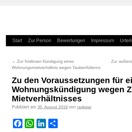
Zum
Start
Zur Person
Bewertungen
Impressum
Urteil
Inhalt
←
Zur fristlosen Kündigung eines
Zur außero
springen
Wohnungsmietverhältnis wegen Taubenfütterns
Zu den Voraussetzungen für e
Wohnungskündigung wegen Ze
Mietverhältnisses
Publiziert am
von
30. August 2018
raskwar
Facebook
WhatsApp
LinkedIn
Teilen