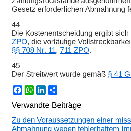
Zahlungsrückstände ausgenommen 
Gesetz erforderlichen Abmahnung f
44
Die Kostenentscheidung ergibt sich
ZPO
, die vorläufige Vollstreckbarkei
§§ 708 Nr. 11
,
711 ZPO
.
45
Der Streitwert wurde gemäß
§ 41 
Facebook
WhatsApp
LinkedIn
Teilen
Verwandte Beiträge
Zu den Voraussetzungen einer miss
Abmahnung wegen fehlerhaftem I