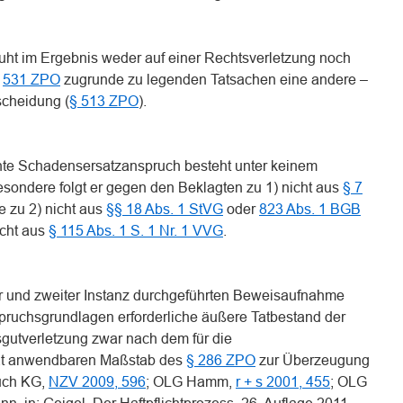
ruht im Ergebnis weder auf einer Rechtsverletzung noch
,
531 ZPO
zugrunde zu legenden Tatsachen eine andere –
scheidung (
§ 513 ZPO
).
te Schadensersatzanspruch besteht unter keinem
esondere folgt er gegen den Beklagten zu 1) nicht aus
§ 7
e zu 2) nicht aus
§§ 18 Abs. 1 StVG
oder
823 Abs. 1 BGB
icht aus
§ 115 Abs. 1 S. 1 Nr. 1 VVG
.
r und zweiter Instanz durchgeführten Beweisaufnahme
spruchsgrundlagen erforderliche äußere Tatbestand der
gutverletzung zwar nach dem für die
ät anwendbaren Maßstab des
§ 286 ZPO
zur Überzeugung
auch KG,
NZV 2009, 596
; OLG Hamm,
r + s 2001, 455
; OLG