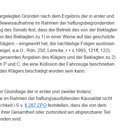
argelegten Gründen nach dem Ergebnis der in erster und
en Beweisaufnahme im Rahmen der haftungsbegründenden
g des Senats fest, dass der Betrieb des von der Beklagten
es des Beklagten zu 1) in einer Weise auf das geschützte
lägers – eingewirkt hat, die nachteilige Folgen auslösen
igel, a.a.O., Rdn. 250; Lemcke, r + s 1993, 121ff, 122).
n genannten Angaben des Klägers und der Beklagten zu 2)
 P und C, die eine Kollision der Fahrzeuge beschrieben
des Klägers beschädigt worden sein kann.
er Grundlage der in erster und zweiter Instanz
 im Rahmen der haftungsausfüllenden Kausalität nicht
hkeit i.S.v.
§ 287 ZPO
feststellen, dass die von dem
ihrer Gesamtheit oder zumindest ein abgrenzbarer Teil
anden sind.