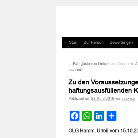
Zum
Start
Zur Person
Bewertungen
Inhalt
←
Fahrgäste von Linienbus müssen mit A
springen
rechnen
Zu den Voraussetzunge
haftungsausfüllenden K
Publiziert am
von
28. April 2016
raskwar
Facebook
WhatsApp
LinkedI
Teile
OLG Hamm, Urteil vom 15.10.2