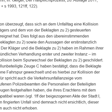
nn, in: Geigel, Der Haftpflichtprozess, 26. Auflage 2011,
 + s 1993, 121ff, 122).
on überzeugt, dass sich an dem Unfalltag eine Kollision
gers und dem von der Beklagten zu 2) gesteuerten
reignet hat. Dies folgt aus den übereinstimmenden
klagten zu 2) sowie den Aussagen der erstinstanzlich
er Kläger und die Beklagte zu 2) haben im Rahmen ihrer
ündlichen Verhandlung erster und zweiter Instanz – im
llision beim Spurwechsel der Beklagten zu 2) geschildert.
lunbeteiligte Zeuge C haben bestätigt, dass die Beklagte
ene Fahrspur gewechselt und es hierbei zur Kollision der
r spricht auch die Verkehrsunfallanzeige vom
rufenen Polizeibeamten die Personalien der Beteiligten
gen festgehalten haben, die ihres Erachtens mit dem
tibel waren (vgl. 1ff der beigezogenen Akte der Stadt I,
n fingierten Unfall sind demnach nicht ersichtlich, dieser
n auch nicht erhoben.