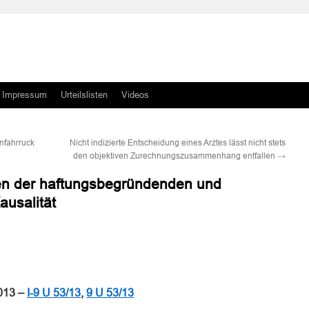
Impressum
Urteilslisten
Videos
nfahrruck
Nicht indizierte Entscheidung eines Arztes lässt nicht stets
den objektiven Zurechnungszusammenhang entfallen
→
n der haftungsbegründenden und
ausalität
n
n
013 –
I-9 U 53/13
,
9 U 53/13