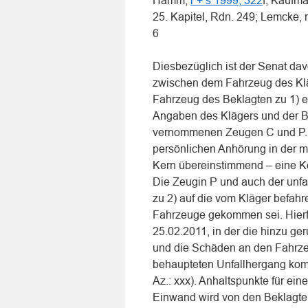
Hamm,
r + s 1999, 322
f; Kaufma
25. Kapitel, Rdn. 249; Lemcke, r
6
Diesbezüglich ist der Senat dav
zwischen dem Fahrzeug des Klä
Fahrzeug des Beklagten zu 1) e
Angaben des Klägers und der Be
vernommenen Zeugen C und P. D
persönlichen Anhörung in der m
Kern übereinstimmend – eine Ko
Die Zeugin P und auch der unfal
zu 2) auf die vom Kläger befahr
Fahrzeuge gekommen sei. Hierfü
25.02.2011, in der die hinzu ge
und die Schäden an den Fahrzeu
behaupteten Unfallhergang kompa
Az.: xxx). Anhaltspunkte für eine
Einwand wird von den Beklagte