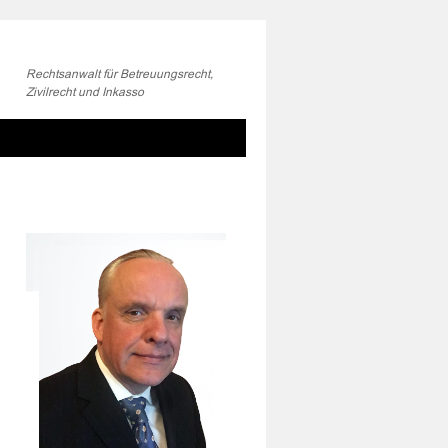
Rechtsanwalt für Betreuungsrecht,
Zivilrecht und Inkasso