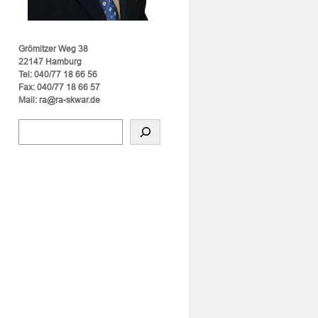
Grömitzer Weg 38
22147 Hamburg
Tel: 040/77 18 66 56
Fax: 040/77 18 66 57
Mail: ra@ra-skwar.de