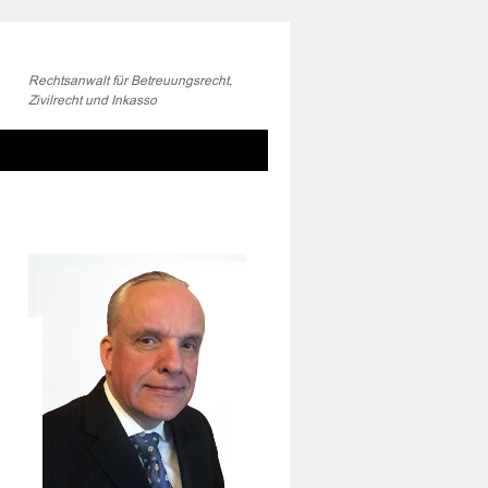
Rechtsanwalt für Betreuungsrecht,
Zivilrecht und Inkasso