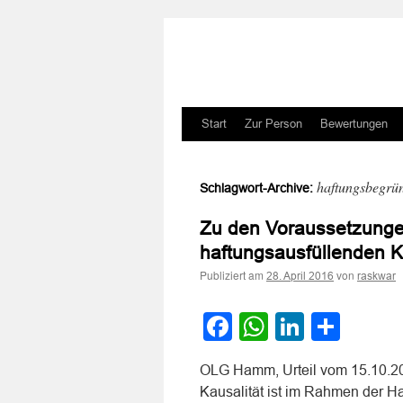
Zum
Start
Zur Person
Bewertungen
Inhalt
haftungsbegrü
Schlagwort-Archive:
springen
Zu den Voraussetzunge
haftungsausfüllenden K
Publiziert am
von
28. April 2016
raskwar
Facebook
WhatsApp
LinkedI
Teile
OLG Hamm, Urteil vom 15.10.20
Kausalität ist im Rahmen der H