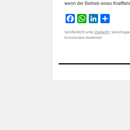
wenn der Betrieb eines Kraftfa
Facebook
WhatsApp
LinkedI
Teile
Veröffentlicht unter
|
Verschlagwo
Zivilrecht
für
Kommentare deaktiviert
Zu
den
Voraussetzungen
der
haftungsbegründ
und
haftungsausfülle
Kausalität