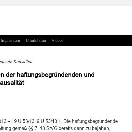
Impressum
Urteilslisten
Videos
ndende Kausalität
n der haftungsbegründenden und
ausalität
n
n
13 – I-9 U 53/13, 9 U 53/13 1. Die haftungsbegründende
aftung gemäß §§ 7, 18 StVG bereits dann zu bejahen,