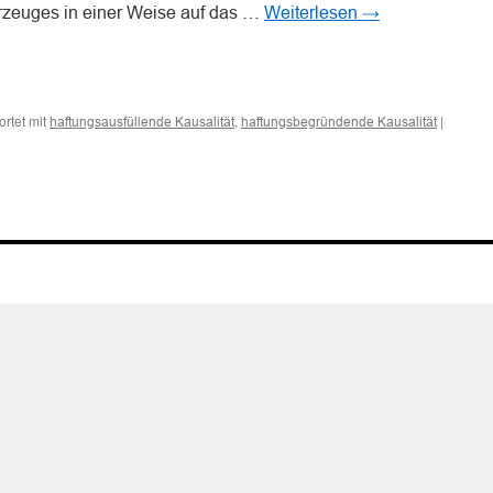
hrzeuges in einer Weise auf das …
Weiterlesen
→
n
n
rtet mit
,
|
haftungsausfüllende Kausalität
haftungsbegründende Kausalität
enden
nden