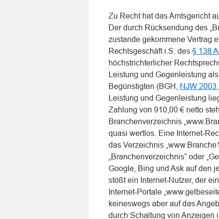
Zu Recht hat das Amtsgericht au
Der durch Rücksendung des „Br
zustande gekommene Vertrag er
Rechtsgeschäft i.S. des
§ 138 
höchstrichterlicher Rechtsprech
Leistung und Gegenleistung als
Begünstigten (BGH,
NJW 2003,
Leistung und Gegenleistung lieg
Zahlung von 910,00 € netto steht
Branchenverzeichnis „www.Bran
quasi wertlos. Eine Internet-R
das Verzeichnis „www.Branche1
„Branchenverzeichnis“ oder „Ge
Google, Bing und Ask auf den jew
stößt ein Internet-Nutzer, der e
Internet-Portale „www.gelbeseit
keineswegs aber auf das Angebot
durch Schaltung von Anzeigen 