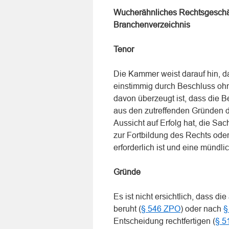
Wucherähnliches Rechtsgeschäft
Branchenverzeichnis
Tenor
Die Kammer weist darauf hin, da
einstimmig durch Beschluss oh
davon überzeugt ist, dass die 
aus den zutreffenden Gründen d
Aussicht auf Erfolg hat, die Sa
zur Fortbildung des Rechts oder
erforderlich ist und eine mündli
Gründe
Es ist nicht ersichtlich, dass 
beruht (
§ 546 ZPO
) oder nach
§
Entscheidung rechtfertigen (
§ 5