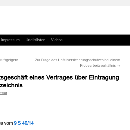
Impressum
Urteilslisten
Videos
rufsgeigern
Zur Frage des Unfallversicherungsschutzes bei einem
Probearbeitsverhältnis
→
geschäft eines Vertrages über Eintragung
zeichnis
skwar
n
n
ss vom
9 S 40/14