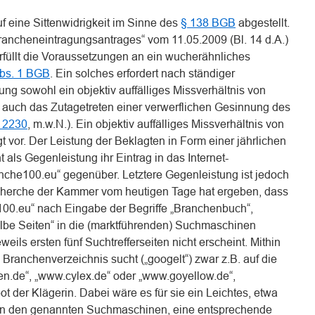
f eine Sittenwidrigkeit im Sinne des
§ 138 BGB
abgestellt.
ancheneintragungsantrages“ vom 11.05.2009 (Bl. 14 d.A.)
füllt die Voraussetzungen an ein wucherähnliches
Abs. 1 BGB
. Ein solches erfordert nach ständiger
ung sowohl ein objektiv auffälliges Missverhältnis von
 auch das Zutagetreten einer verwerflichen Gesinnung des
 2230
, m.w.N.). Ein objektiv auffälliges Missverhältnis von
t vor. Der Leistung der Beklagten in Form einer jährlichen
 als Gegenleistung ihr Eintrag in das Internet-
che100.eu“ gegenüber. Letztere Gegenleistung ist jedoch
echerche der Kammer vom heutigen Tage hat ergeben, dass
00.eu“ nach Eingabe der Begriffe „Branchenbuch“,
lbe Seiten“ in die (marktführenden) Suchmaschinen
eils ersten fünf Suchtrefferseiten nicht erscheint. Mithin
in Branchenverzeichnis sucht („googelt“) zwar z.B. auf die
en.de“, „www.cylex.de“ oder „www.goyellow.de“,
 der Klägerin. Dabei wäre es für sie ein Leichtes, etwa
in den genannten Suchmaschinen, eine entsprechende