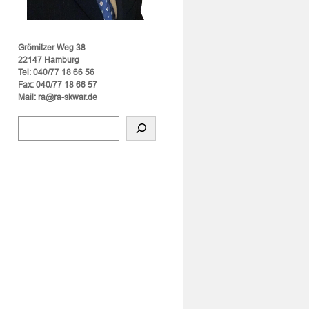
Grömitzer Weg 38
22147 Hamburg
Tel: 040/77 18 66 56
Fax: 040/77 18 66 57
Mail: ra@ra-skwar.de