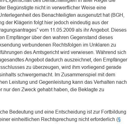
n-Eigenschaft des Benachteiligten in aller Regel die
er Begünstigte nicht in verwerflicher Weise eine
 Unterlegenheit des Benachteiligten ausgenutzt hat (BGH,
g der Klägerin folgt hier jedoch eindeutig aus der
agungsantrages“ vom 11.05.2009 als ihr Angebot. Dieses
t, den Empfänger über den wahren Gegenstand dieses
cksendung verbundenen Rechtsfolgen im Unklaren zu
usführungen des Amtsgericht wird verwiesen. Während sich
 zugesandtes Angebot dadurch auszeichnet, den Empfänger
sschlusses zu überzeugen, wird ihm vorliegend gerade
sinhalts schwergemacht. Im Zusammenspiel mit dem
schen Leistung und Gegenleistung kann das Verhalten nach
 nur den Zweck gehabt haben, die Beklagte zu
iche Bedeutung und eine Entscheidung ist zur Fortbildung
iner einheitlichen Rechtsprechung nicht erforderlich (
§