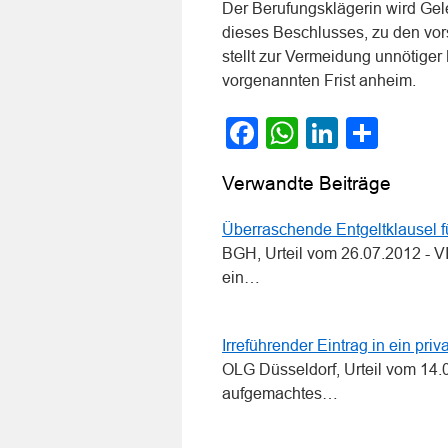
Der Berufungsklägerin wird Ge
dieses Beschlusses, zu den vo
stellt zur Vermeidung unnötige
vorgenannten Frist anheim.
Facebook
WhatsApp
LinkedI
Teile
Verwandte Beiträge
Überraschende Entgeltklausel f
BGH, Urteil vom 26.07.2012 - VI
ein…
Irreführender Eintrag in ein pri
OLG Düsseldorf, Urteil vom 14.
aufgemachtes…