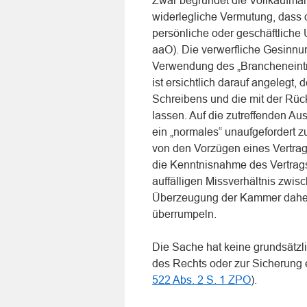
Zwar begründet die Vollkaufman
widerlegliche Vermutung, dass d
persönliche oder geschäftliche
aaO). Die verwerfliche Gesinnun
Verwendung des „Brancheneintr
ist ersichtlich darauf angeleg
Schreibens und die mit der Rü
lassen. Auf die zutreffenden A
ein „normales“ unaufgefordert
von den Vorzügen eines Vertrag
die Kenntnisnahme des Vertrag
auffälligen Missverhältnis zwi
Überzeugung der Kammer daher
überrumpeln.
Die Sache hat keine grundsätzl
des Rechts oder zur Sicherung e
522 Abs. 2 S. 1 ZPO
).