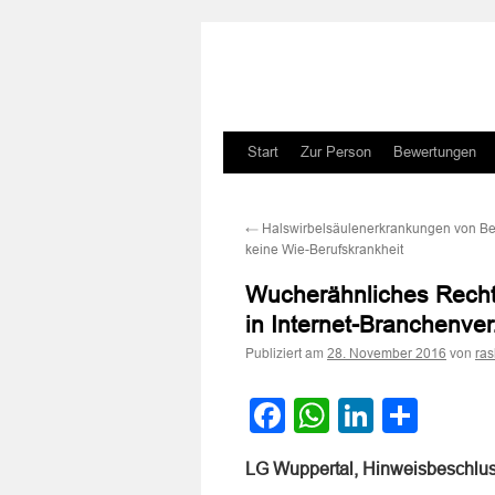
Zum
Start
Zur Person
Bewertungen
Inhalt
←
Halswirbelsäulenerkrankungen von Be
springen
keine Wie-Berufskrankheit
Wucherähnliches Rechts
in Internet-Branchenver
Publiziert am
von
28. November 2016
ra
Facebook
WhatsApp
LinkedI
Teile
LG Wuppertal, Hinweisbeschlu