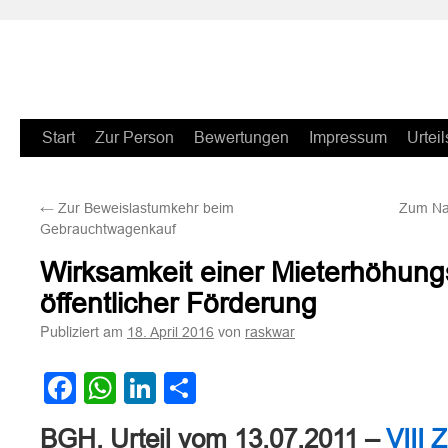
Zum
Start
Zur Person
Bewertungen
Impressum
Urteil
Inhalt
←
Zur Beweislastumkehr beim
Zum Na
springen
Gebrauchtwagenkauf
Wirksamkeit einer Mieterhöhung
öffentlicher Förderung
Publiziert am
von
18. April 2016
raskwar
Facebook
WhatsApp
LinkedIn
Teilen
BGH, Urteil vom 13.07.2011 –
VIII 