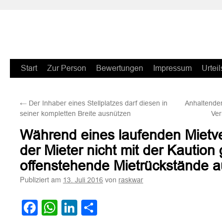
Zum
Start
Zur Person
Bewertungen
Impressum
Urteil
Inhalt
←
Der Inhaber eines Stellplatzes darf diesen in
Anhaltende
springen
seiner kompletten Breite ausnützen
Ver
Während eines laufenden Mietve
der Mieter nicht mit der Kaution
offenstehende Mietrückstände 
Publiziert am
von
13. Juli 2016
raskwar
Facebook
WhatsApp
LinkedIn
Teilen