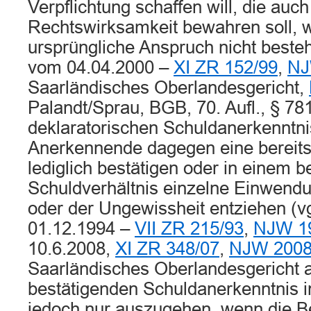
Verpflichtung schaffen will, die auch
Rechtswirksamkeit bewahren soll, 
ursprüngliche Anspruch nicht besteh
vom 04.04.2000 –
XI ZR 152/99
,
NJ
Saarländisches Oberlandesgericht,
Palandt/Sprau, BGB, 70. Aufl., § 78
deklaratorischen Schuldanerkenntnis
Anerkennende dagegen eine bereit
lediglich bestätigen oder in einem 
Schuldverhältnis einzelne Einwend
oder der Ungewissheit entziehen (v
01.12.1994 –
VII ZR 215/93
,
NJW 19
10.6.2008,
XI ZR 348/07
,
NJW 2008
Saarländisches Oberlandesgericht 
bestätigenden Schuldanerkenntnis i
jedoch nur auszugehen, wenn die Be