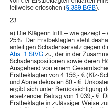
von der Erstbeklagten erklärten Hil
teilweise erloschen (
§ 389 BGB
).
23
a) Die Klägerin trifft – wie gezeigt 
25%. Der Erstbeklagten steht desha
anteiligen Schadensersatz gegen di
Abs. 1 StVG
zu, der in der Zusamm
Schadenspositionen sowie deren Höhe
Ausgehend von einem Gesamtscha
Erstbeklagten von 4.156,- € (Kfz-Sc
und Abmeldekosten 80,- €, Unkoste
ergibt sich unter Berücksichtigung d
ersetzender Betrag von 1.039,- €. D
Erstbeklagte in zulässiger Weise z