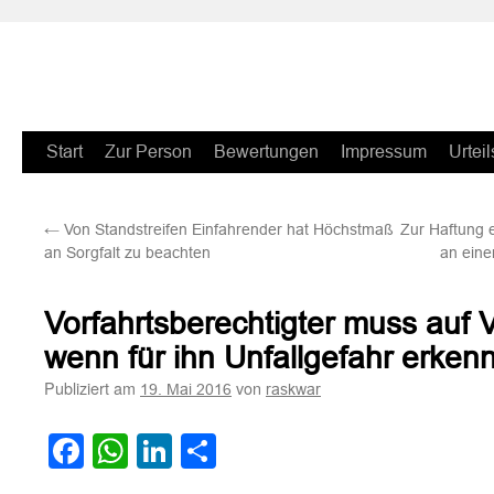
Zum
Start
Zur Person
Bewertungen
Impressum
Urteil
Inhalt
←
Von Standstreifen Einfahrender hat Höchstmaß
Zur Haftung e
springen
an Sorgfalt zu beachten
an eine
Vorfahrtsberechtigter muss auf V
wenn für ihn Unfallgefahr erken
Publiziert am
von
19. Mai 2016
raskwar
Facebook
WhatsApp
LinkedIn
Teilen