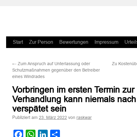
Zum
Start
Zur Person
Bewertungen
Impressum
Urteil
Inhalt
←
Zum Anspruch auf Unterlassung oder
Zu Kostenüb
springen
Schutzmaßnahmen gegenüber den Betreiber
eines Windrades
Vorbringen im ersten Termin zur
Verhandlung kann niemals nach
verspätet sein
Publiziert am
von
23. März 2022
raskwar
Facebook
WhatsApp
LinkedIn
Teilen