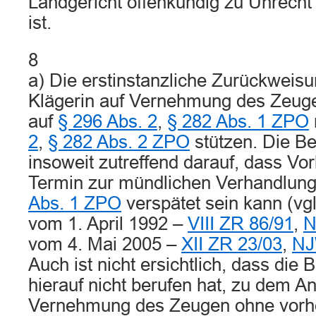
Landgericht offenkundig zu Unrecht
ist.
8
a) Die erstinstanzliche Zurückweis
Klägerin auf Vernehmung des Zeuge
auf
§ 296 Abs. 2
,
§ 282 Abs. 1 ZPO
2
,
§ 282 Abs. 2 ZPO
stützen. Die B
insoweit zutreffend darauf, dass Vo
Termin zur mündlichen Verhandlun
Abs. 1 ZPO
verspätet sein kann (vgl
vom 1. April 1992 –
VIII ZR 86/91
,
N
vom 4. Mai 2005 –
XII ZR 23/03
,
NJ
Auch ist nicht ersichtlich, dass die B
hierauf nicht berufen hat, zu dem An
Vernehmung des Zeugen ohne vorhe