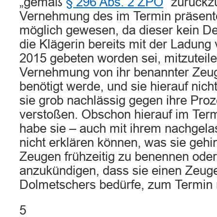
„gemäß
§ 296 Abs. 2 ZPO
“ zurückz
Vernehmung des im Termin präsente
möglich gewesen, da dieser kein D
die Klägerin bereits mit der Ladun
2015 gebeten worden sei, mitzuteilen,
Vernehmung von ihr benannter Zeu
benötigt werde, und sie hierauf nich
sie grob nachlässig gegen ihre Proz
verstoßen. Obschon hierauf im Ter
habe sie – auch mit ihrem nachgela
nicht erklären können, was sie gehi
Zeugen frühzeitig zu benennen ode
anzukündigen, dass sie einen Zeuge
Dolmetschers bedürfe, zum Termin 
5