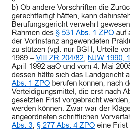
b) Ob andere Vorschriften die Zurü
gerechtfertigt hätten, kann dahinst
Berufungsgericht verwehrt gewesen
Rahmen des
§ 531 Abs. 1 ZPO
auf 
der Vorinstanz angewendeten Präklu
zu stützen (vgl. nur BGH, Urteile 
1989 –
VIII ZR 204/82
,
NJW 1990, 
April 1992 aaO und vom 4. Mai 200
dessen hätte sich das Landgericht a
Abs. 1 ZPO
berufen können, nach d
Verteidigungsmittel, die erst nach Ab
gesetzten Frist vorgebracht werden
werden können. Zwar war der Kläg
angeordneten schriftlichen Vorver
Abs. 3
,
§ 277 Abs. 4 ZPO
eine Frist 