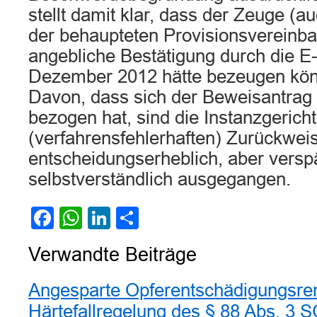
stellt damit klar, dass der Zeuge (
der behaupteten Provisionsvereinb
angebliche Bestätigung durch die E
Dezember 2012 hätte bezeugen kön
Davon, dass sich der Beweisantrag
bezogen hat, sind die Instanzgeric
(verfahrensfehlerhaften) Zurückwei
entscheidungserheblich, aber versp
selbstverständlich ausgegangen.
Facebook
WhatsApp
LinkedIn
Teilen
Verwandte Beiträge
Angesparte Opferentschädigungsrent
Härtefallregelung des § 88 Abs. 3 S