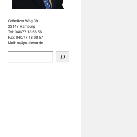
Grömitzer Weg 38
22147 Hamburg
Tel: 040/77 18 66 56
Fax: 040/77 18 66 57
Mail: ra@ra-skwar.de