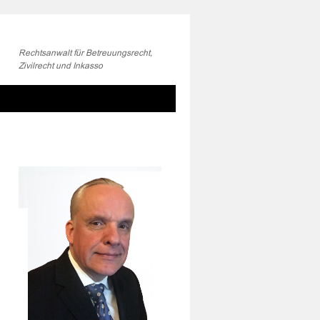
Rechtsanwalt für Betreuungsrecht,
Zivilrecht und Inkasso