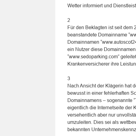
Wetter informiert und Dienstlei
2
Für den Beklagten ist seit dem 2
beanstandete Domainname “www.w
Domainnamen “www.autoscot24.d
ein Nutzer diese Domainnamen a
“www.sedoparking.com” geleitet, 
Krankenversicherer ihre Leistung
3
Nach Ansicht der Klägerin hat
bewusst in einer fehlerhaften Sc
Domainnamens – sogenannte “Ti
eigentlich die Internetseite de
versehentlich aber nur unvollstä
umzuleiten. Dies sei als wettb
bekannten Unternehmenskennze