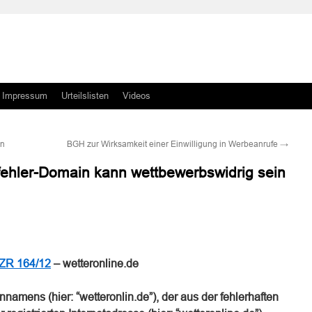
Impressum
Urteilslisten
Videos
en
BGH zur Wirksamkeit einer Einwilligung in Werbeanrufe
→
ehler-Domain kann wettbewerbswidrig sein
n
n
 ZR 164/12
– wetteronline.de
mens (hier: “wetteronlin.de”), der aus der fehlerhaften