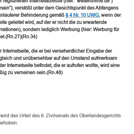
registrierten Internetadresse (hier: “wetteronline.de”)
Domain”), verstößt unter dem Gesichtspunkt des Abfangens
unlauterer Behinderung gemäß
§ 4 Nr. 10 UWG
, wenn der
eite geleitet wird, auf der er nicht die zu erwartende
ormationen), sondern lediglich Werbung (hier: Werbung für
et.(Rn.27)(Rn.34)
r Internetseite, die er bei versehentlicher Eingabe der
sogleich und unübersehbar auf den Umstand aufmerksam
er Internetseite befindet, die er aufrufen wollte, wird eine
ig zu verneinen sein.(Rn.48)
wird das Urteil des 6. Zivilsenats des Oberlandesgerichts
gehoben.