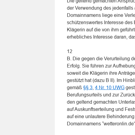
Die geltend gemachten Ansprüc
der Verwendung des jedenfalls 
Domainnamens liege eine Verle
schützenswertes Interesse des B
Klägerin auf die von ihm gefüh
erhebliches Interesse daran, d
12
B. Die gegen die Verurteilung d
Erfolg. Sie führen zur Aufhebun
soweit die Klägerin ihre Anträ
gestützt hat (dazu B II). Im Hin
gemäß
§§ 3
,
4 Nr. 10 UWG
gest
Berufungsurteils und zur Zurüc
den geltend gemachten Unterla
auf Auskunftserteilung und Festst
auf eine unlautere Behinderung 
Domainnamens “wetteronlin.de” 