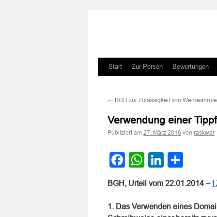
Zum
Start
Zur Person
Bewertungen
Inhalt
←
BGH zur Zulässigkeit von Werbeanruf
springen
Verwendung einer Tippf
Publiziert am
von
27. März 2016
raskwar
Facebook
WhatsApp
LinkedI
Teile
BGH, Urteil vom 22.01.2014 –
I
1. Das Verwenden eines Domainna