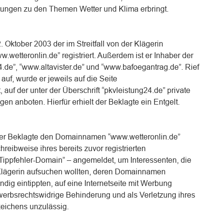
stungen zu den Themen Wetter und Klima erbringt.
. Oktober 2003 der im Streitfall von der Klägerin
etteronlin.de” registriert. Außerdem ist er Inhaber der
e”, “www.altavister.de” und “www.bafoegantrag.de”. Rief
uf, wurde er jeweils auf die Seite
auf der unter der Überschrift “pkvleistung24.de” private
en anboten. Hierfür erhielt der Beklagte ein Entgelt.
 der Beklagte den Domainnamen “www.wetteronlin.de”
hreibweise ihres bereits zuvor registrierten
ppfehler-Domain” – angemeldet, um Interessenten, die
r Klägerin aufsuchen wollten, deren Domainnamen
ndig eintippten, auf eine Internetseite mit Werbung
ewerbsrechtswidrige Behinderung und als Verletzung ihres
ichens unzulässig.