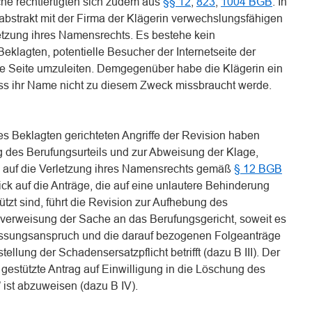
he rechtfertigten sich zudem aus
§§ 12
,
823
,
1004 BGB
. In
abstrakt mit der Firma der Klägerin verwechslungsfähigen
tzung ihres Namensrechts. Es bestehe kein
eklagten, potentielle Besucher der Internetseite der
rte Seite umzuleiten. Demgegenüber habe die Klägerin ein
ass ihr Name nicht zu diesem Zweck missbraucht werde.
es Beklagten gerichteten Angriffe der Revision haben
g des Berufungsurteils und zur Abweisung der Klage,
ge auf die Verletzung ihres Namensrechts gemäß
§ 12 BGB
blick auf die Anträge, die auf eine unlautere Behinderung
ützt sind, führt die Revision zur Aufhebung des
kverweisung der Sache an das Berufungsgericht, soweit es
ssungsanspruch und die darauf bezogenen Folgeanträge
ellung der Schadensersatzpflicht betrifft (dazu B III). Der
gestützte Antrag auf Einwilligung in die Löschung des
ist abzuweisen (dazu B IV).