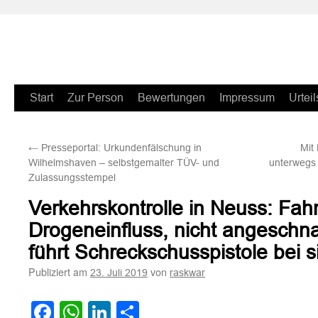
Zum
Start
Zur Person
Bewertungen
Impressum
Urteil
Inhalt
←
Presseportal: Urkundenfälschung in
Mit
springen
Wilhelmshaven – selbstgemalter TÜV- und
unterwegs 
Zulassungsstempel
Verkehrskontrolle in Neuss: Fahr
Drogeneinfluss, nicht angeschnal
führt Schreckschusspistole bei s
Publiziert am
von
23. Juli 2019
raskwar
Facebook
WhatsApp
LinkedIn
Teilen