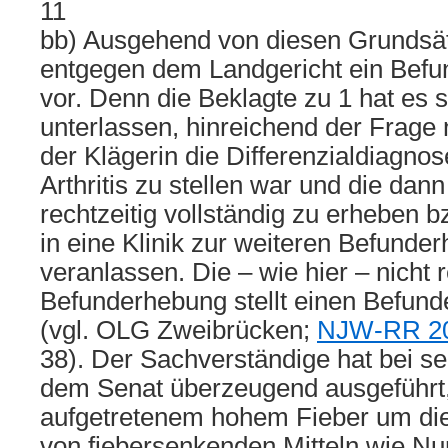
11
bb) Ausgehend von diesen Grundsätz
entgegen dem Landgericht ein Befu
vor. Denn die Beklagte zu 1 hat es s
unterlassen, hinreichend der Frage
der Klägerin die Differenzialdiagnos
Arthritis zu stellen war und die da
rechtzeitig vollständig zu erheben 
in eine Klinik zur weiteren Befunde
veranlassen. Die – wie hier – nicht r
Befunderhebung stellt einen Befund
(vgl. OLG Zweibrücken;
NJW-RR 20
38). Der Sachverständige hat bei s
dem Senat überzeugend ausgeführt,
aufgetretenem hohem Fieber um di
von fiebersenkenden Mitteln wie N