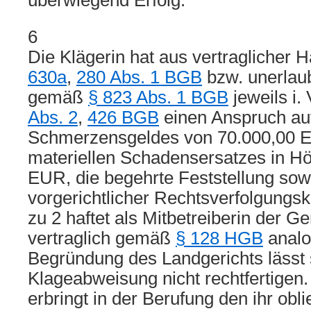
überwiegend Erfolg.
6
Die Klägerin hat aus vertraglicher
630a
,
280 Abs. 1 BGB
bzw. unerlau
gemäß
§ 823 Abs. 1 BGB
jeweils i.
Abs. 2
,
426 BGB
einen Anspruch au
Schmerzensgeldes von 70.000,00 
materiellen Schadensersatzes in H
EUR, die begehrte Feststellung sow
vorgerichtlicher Rechtsverfolgungsk
zu 2 haftet als Mitbetreiberin der G
vertraglich gemäß
§ 128 HGB
analo
Begründung des Landgerichts lässt 
Klageabweisung nicht rechtfertigen.
erbringt in der Berufung den ihr ob