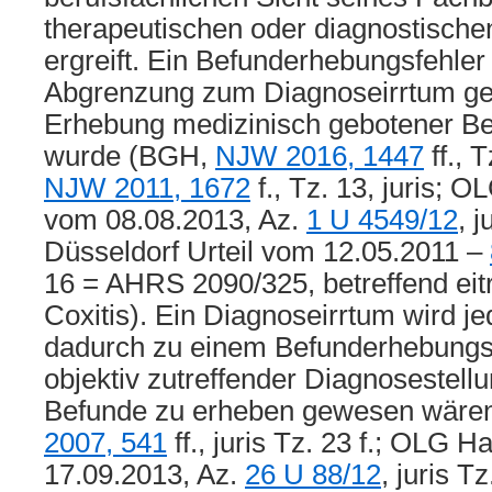
therapeutischen oder diagnostisc
ergreift. Ein Befunderhebungsfehler
Abgrenzung zum Diagnoseirrtum ge
Erhebung medizinisch gebotener Be
wurde (BGH,
NJW 2016, 1447
ff., 
NJW 2011, 1672
f., Tz. 13, juris; 
vom 08.08.2013, Az.
1 U 4549/12
, 
Düsseldorf Urteil vom 12.05.2011 –
16 = AHRS 2090/325, betreffend eitr
Coxitis). Ein Diagnoseirrtum wird je
dadurch zu einem Befunderhebungsf
objektiv zutreffender Diagnosestell
Befunde zu erheben gewesen wäre
2007, 541
ff., juris Tz. 23 f.; OLG 
17.09.2013, Az.
26 U 88/12
, juris T