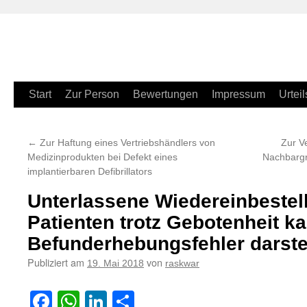
Zum
Start
Zur Person
Bewertungen
Impressum
Urteil
Inhalt
←
Zur Haftung eines Vertriebshändlers von
Zur V
springen
Medizinprodukten bei Defekt eines
Nachbargr
implantierbaren Defibrillators
Unterlassene Wiedereinbestel
Patienten trotz Gebotenheit k
Befunderhebungsfehler darste
Publiziert am
von
19. Mai 2018
raskwar
Facebook
WhatsApp
LinkedIn
Teilen