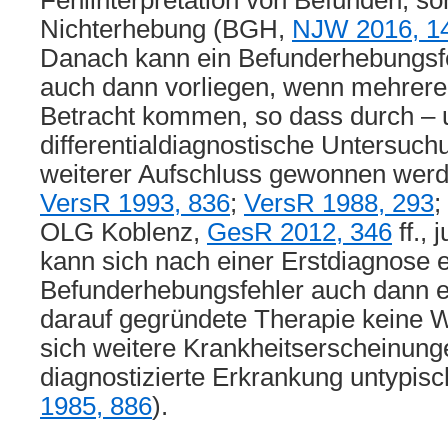
Fehlinterpretation von Befunden, s
Nichterhebung (BGH,
NJW 2016, 1
Danach kann ein Befunderhebungsf
auch dann vorliegen, wenn mehrere 
Betracht kommen, so dass durch – 
differentialdiagnostische Unters
weiterer Aufschluss gewonnen wer
VersR 1993, 836
;
VersR 1988, 293
;
OLG Koblenz,
GesR 2012, 346
ff., 
kann sich nach einer Erstdiagnose e
Befunderhebungsfehler auch dann 
darauf gegründete Therapie keine W
sich weitere Krankheitserscheinunge
diagnostizierte Erkrankung untypis
1985, 886
).