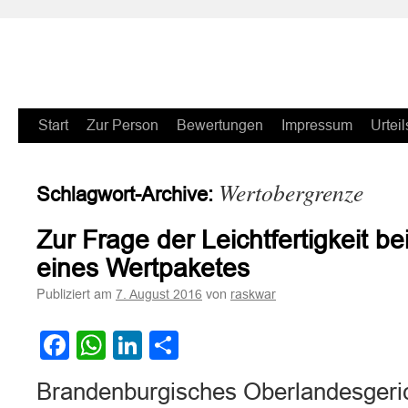
Zum
Start
Zur Person
Bewertungen
Impressum
Urteil
Inhalt
Wertobergrenze
Schlagwort-Archive:
springen
Zur Frage der Leichtfertigkeit b
eines Wertpaketes
Publiziert am
von
7. August 2016
raskwar
Facebook
WhatsApp
LinkedIn
Teilen
Brandenburgisches Oberlandesgerich