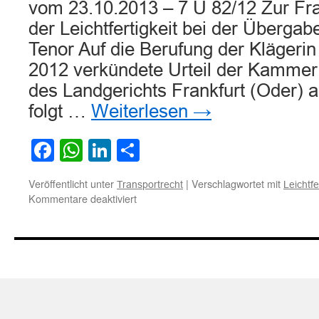
vom 23.10.2013 – 7 U 82/12 Zur Fr
der Leichtfertigkeit bei der Überga
Tenor Auf die Berufung der Klägerin
2012 verkündete Urteil der Kammer
des Landgerichts Frankfurt (Oder) 
folgt …
Weiterlesen
→
Facebook
WhatsApp
LinkedIn
Teilen
Veröffentlicht unter
|
Verschlagwortet mit
Transportrecht
Leichtfe
für
Kommentare deaktiviert
Zur
Frage
der
Leichtfertigkeit
bei
der
Übergabe
eines