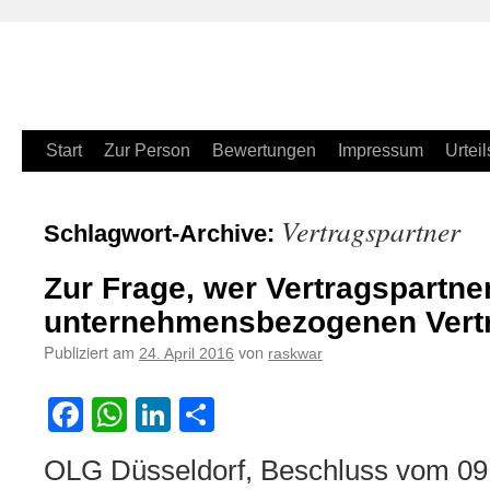
Zum
Start
Zur Person
Bewertungen
Impressum
Urteil
Inhalt
Vertragspartner
Schlagwort-Archive:
springen
Zur Frage, wer Vertragspartne
unternehmensbezogenen Vertr
Publiziert am
von
24. April 2016
raskwar
Facebook
WhatsApp
LinkedIn
Teilen
OLG Düsseldorf, Beschluss vom 09.