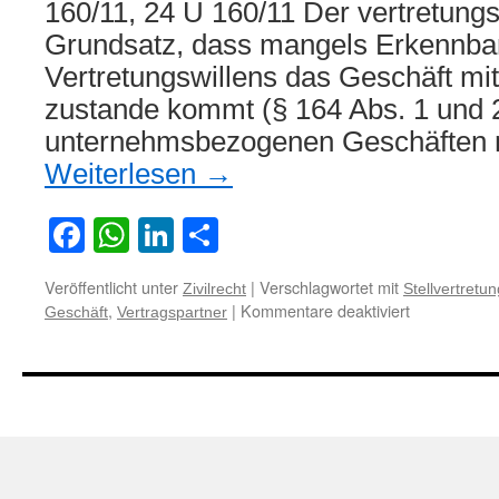
160/11, 24 U 160/11 Der vertretungs
Grundsatz, dass mangels Erkennbar
Vertretungswillens das Geschäft mit
zustande kommt (§ 164 Abs. 1 und 
unternehmsbezogenen Geschäften 
Weiterlesen
→
Facebook
WhatsApp
LinkedIn
Teilen
Veröffentlicht unter
|
Verschlagwortet mit
Zivilrecht
Stellvertretun
für
,
|
Kommentare deaktiviert
Geschäft
Vertragspartner
Zur
Frage,
wer
Vertragspart
bei
einem
unternehme
Vertrag