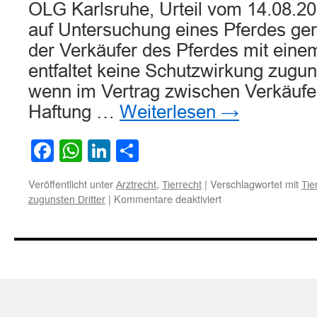
OLG Karlsruhe, Urteil vom 14.08.20
auf Untersuchung eines Pferdes geri
der Verkäufer des Pferdes mit einem
entfaltet keine Schutzwirkung zugun
wenn im Vertrag zwischen Verkäufer
Haftung …
Weiterlesen
→
Facebook
WhatsApp
LinkedIn
Teilen
Veröffentlicht unter
,
|
Verschlagwortet mit
Arztrecht
Tierrecht
Tie
für
|
Kommentare deaktiviert
zugunsten Dritter
Voraussetzungen
eines
Vertrags
mit
Schutzwirkung
für
Dritte
(hier: