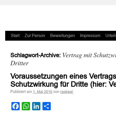
Zum
Start
Zur Person
Bewertungen
Impressum
Urteil
Inhalt
Vertrag mit Schutzw
Schlagwort-Archive:
springen
Dritter
Voraussetzungen eines Vertrags
Schutzwirkung für Dritte (hier: Ve
Publiziert am
von
1. Mai 2016
raskwar
Facebook
WhatsApp
LinkedIn
Teilen