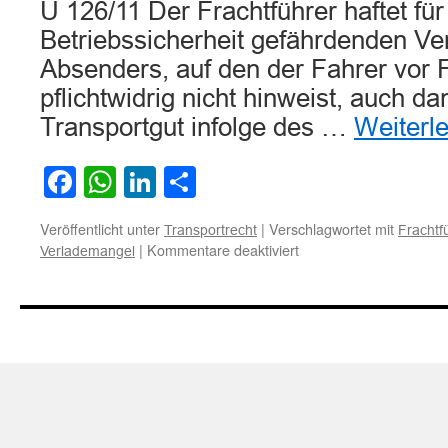
U 126/11 Der Frachtführer haftet für
Betriebssicherheit gefährdenden V
Absenders, auf den der Fahrer vor Fa
pflichtwidrig nicht hinweist, auch d
Transportgut infolge des …
Weiterl
Facebook
WhatsApp
LinkedIn
Teilen
Veröffentlicht unter
|
Verschlagwortet mit
Transportrecht
Frachtf
für
|
Kommentare deaktiviert
Verlademangel
Zur
Hinweispflicht
des
Frachtführers
bei
evidentem
Verlademangel
des
Absenders