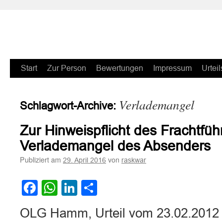
Zum
Start
Zur Person
Bewertungen
Impressum
Urteil
Inhalt
Verlademangel
Schlagwort-Archive:
springen
Zur Hinweispflicht des Frachtfüh
Verlademangel des Absenders
Publiziert am
von
29. April 2016
raskwar
Facebook
WhatsApp
LinkedIn
Teilen
OLG Hamm, Urteil vom 23.02.2012 –