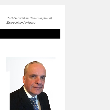
Rechtsanwalt für Betreuungsrecht,
Zivilrecht und Inkasso