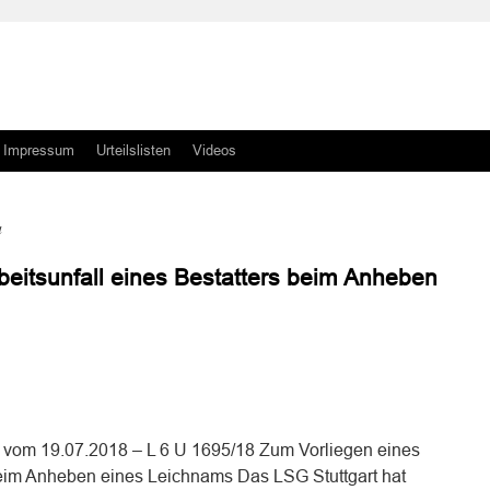
Impressum
Urteilslisten
Videos
a
beitsunfall eines Bestatters beim Anheben
n
n
 vom 19.07.2018 – L 6 U 1695/18 Zum Vorliegen eines
 beim Anheben eines Leichnams Das LSG Stuttgart hat