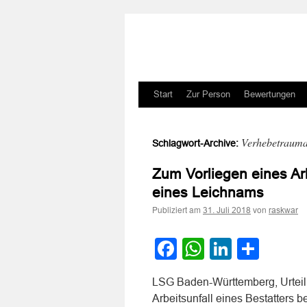
Zum
Start
Zur Person
Bewertungen
Inhalt
Verhebetraum
Schlagwort-Archive:
springen
Zum Vorliegen eines Ar
eines Leichnams
Publiziert am
von
31. Juli 2018
raskwar
Facebook
WhatsApp
LinkedI
Teile
LSG Baden-Württemberg, Urteil
Arbeitsunfall eines Bestatters