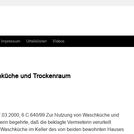
Impressum
Urteilslisten
Videos
hküche und Trockenraum
n
n
17.03.2000, 6 C 640/99 Zur Nutzung von Waschküche und
in begehrte, daß die beklagte Vermieterin verurteilt
er Waschküche im Keller des von beiden bewohnten Hauses