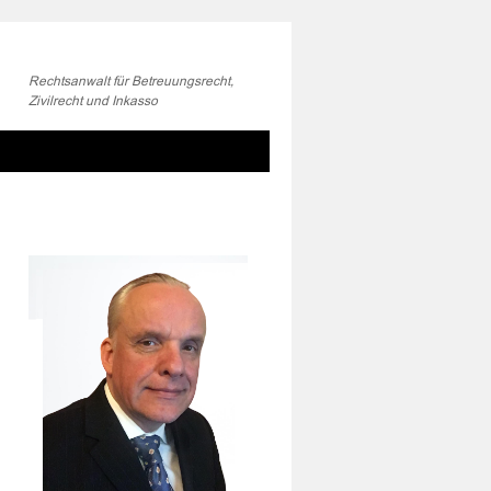
Rechtsanwalt für Betreuungsrecht,
Zivilrecht und Inkasso