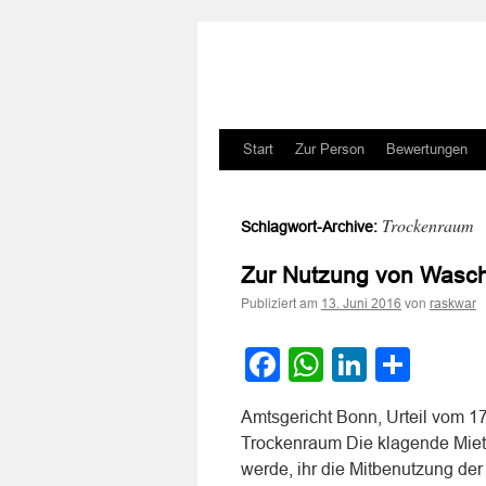
Zum
Start
Zur Person
Bewertungen
Inhalt
Trockenraum
Schlagwort-Archive:
springen
Zur Nutzung von Wasc
Publiziert am
von
13. Juni 2016
raskwar
Facebook
WhatsApp
LinkedI
Teile
Amtsgericht Bonn, Urteil vom 
Trockenraum Die klagende Mieter
werde, ihr die Mitbenutzung d