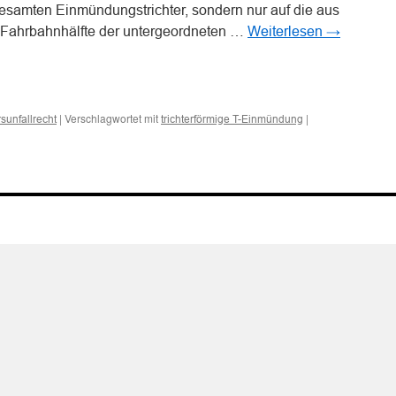
gesamten Einmündungstrichter, sondern nur auf die aus
ke Fahrbahnhälfte der untergeordneten …
Weiterlesen
→
n
n
|
Verschlagwortet mit
|
sunfallrecht
trichterförmige T-Einmündung