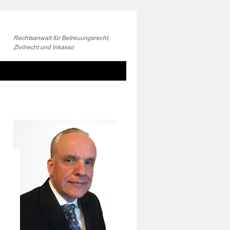
Rechtsanwalt für Betreuungsrecht,
Zivilrecht und Inkasso