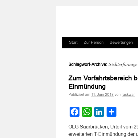
Zum
Start
Zur Person
Bewertungen
Inhalt
trichterförmi
Schlagwort-Archive:
springen
Zum Vorfahrtsbereich bei
Einmündung
Publiziert am
von
11. Juni 2018
raskwar
Facebook
WhatsApp
LinkedI
Teile
OLG Saarbrücken, Urteil vom 29.
erweiterten T-Einmündung der u