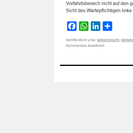
Vorfahrtsbereich nicht auf den 
Sicht des Wartepflichtigen lin
Facebook
WhatsApp
LinkedI
Teile
Veröffentlicht unter
,
Verkehrsrecht
Verkehr
für
Kommentare deaktiviert
Zum
Vorfahrtsbereich
bei
einer
trichterförmig
erweiterten
T-
Einmündung