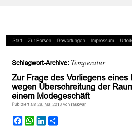
Zum
Start
Zur Person
Bewertungen
Impressum
Urteil
Inhalt
Temperatur
Schlagwort-Archive:
springen
Zur Frage des Vorliegens eines
wegen Überschreitung der Raum
einem Modegeschäft
Publiziert am
von
28. Mai 2018
raskwar
Facebook
WhatsApp
LinkedIn
Teilen