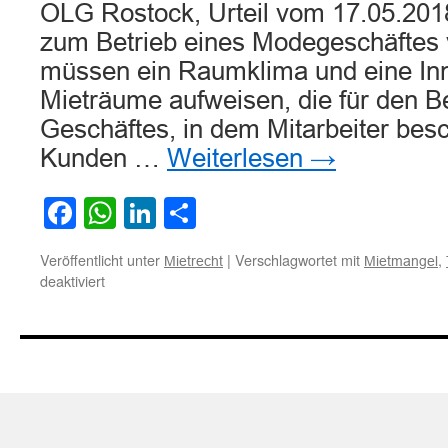
OLG Rostock, Urteil vom 17.05.2018
zum Betrieb eines Modegeschäftes
müssen ein Raumklima und eine In
Mieträume aufweisen, die für den Be
Geschäftes, in dem Mitarbeiter besc
Kunden …
Weiterlesen
→
Facebook
WhatsApp
LinkedIn
Teilen
Veröffentlicht unter
|
Verschlagwortet mit
,
Mietrecht
Mietmangel
für
deaktiviert
Zur
Frage
des
Vorliegens
eines
Mietmangels
wegen
Überschreitung