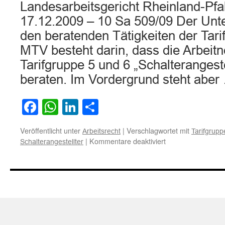
Landesarbeitsgericht Rheinland-Pfal
17.12.2009 – 10 Sa 509/09 Der Unt
den beratenden Tätigkeiten der Tari
MTV besteht darin, dass die Arbeit
Tarifgruppe 5 und 6 „Schalterangeste
beraten. Im Vordergrund steht abe
Facebook
WhatsApp
LinkedIn
Teilen
Veröffentlicht unter
|
Verschlagwortet mit
Arbeitsrecht
Tarifgrup
für
|
Kommentare deaktiviert
Schalterangestellter
Zur
Unterscheidung
der
Tätigkeit
eines
Schalterangestellt
und
eines