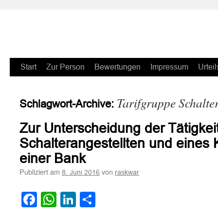
Zum
Start
Zur Person
Bewertungen
Impressum
Urteil
Inhalt
Tarifgruppe Schalter
Schlagwort-Archive:
springen
Zur Unterscheidung der Tätigkei
Schalterangestellten und eines 
einer Bank
Publiziert am
von
8. Juni 2016
raskwar
Facebook
WhatsApp
LinkedIn
Teilen