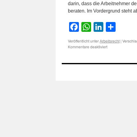
darin, dass die Arbeitnehmer der
beraten. Im Vordergrund steht 
Facebook
WhatsApp
LinkedI
Teile
Veröffentlicht unter
|
Verschla
Arbeitsrecht
für
Kommentare deaktiviert
Zur
Unterscheidung
der
Tätigkeit
eines
Schalterangestell
und
eines
Kundenberater
in
einer
Bank