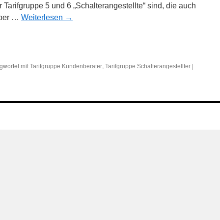
 Tarifgruppe 5 und 6 „Schalterangestellte“ sind, die auch
aber …
Weiterlesen
→
n
n
gwortet mit
,
|
Tarifgruppe Kundenberater
Tarifgruppe Schalterangestellter
ten