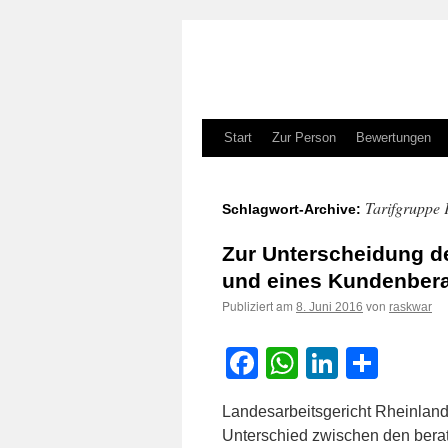
Zum
Start
Zur Person
Bewertungen
Inhalt
Tarifgruppe
Schlagwort-Archive:
springen
Zur Unterscheidung de
und eines Kundenberat
Publiziert am
von
8. Juni 2016
raskwar
Facebook
WhatsApp
LinkedI
Teile
Landesarbeitsgericht Rheinland
Unterschied zwischen den berat